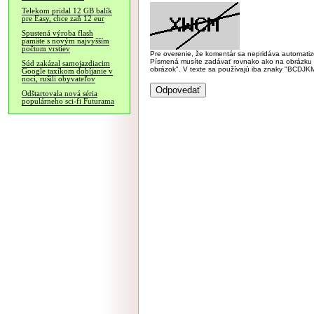
Telekom pridal 12 GB balík
pre Easy, chce zaň 12 eur
Spustená výroba flash
pamäte s novým najvyšším
počtom vrstiev
Pre overenie, že komentár sa nepridáva automatizov
Písmená musíte zadávať rovnako ako na obrázku veľk
Súd zakázal samojazdiacim
obrázok". V texte sa používajú iba znaky "BC
Google taxíkom dobíjanie v
noci, rušili obyvateľov
Odštartovala nová séria
populárneho sci-fi Futurama