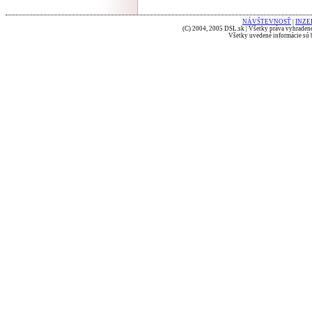
NÁVŠTEVNOSŤ
|
INZE
(C) 2004, 2005 DSL.sk | Všetky práva vyhradené
Všetky uvedené informácie sú b