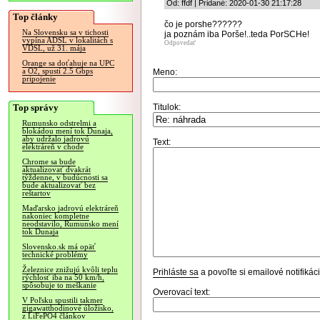
Od: ffdf | Pridané: 2020-01-30 21:17:28
Top články
čo je porshe??????
Na Slovensku sa v tichosti
ja poznám iba Porše!..teda PorSCHe!
vypína ADSL v lokalitách s
Odpovedať
VDSL, už 31. mája
Orange sa doťahuje na UPC
a O2, spustí 2.5 Gbps
Meno:
pripojenie
Top správy
Titulok:
Rumunsko odstrelmi a
blokádou mení tok Dunaja,
aby udržalo jadrovú
Text:
elektráreň v chode
Chrome sa bude
aktualizovať dvakrát
týždenne, v budúcnosti sa
bude aktualizovať bez
reštartov
Maďarsko jadrovú elektráreň
nakoniec kompletne
neodstavilo, Rumunsko mení
tok Dunaja
Slovensko.sk má opäť
technické problémy
Železnice znižujú kvôli teplu
Prihláste sa
a povoľte si emailové notifiká
rýchlosť iba na 50 km/h,
spôsobuje to meškanie
Overovací text:
V Poľsku spustili takmer
gigawatthodinové úložisko,
z LiFePO4 článkov