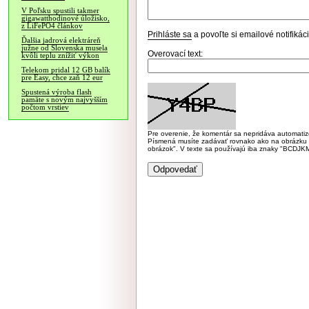
V Poľsku spustili takmer
gigawatthodinové úložisko,
z LiFePO4 článkov
Prihláste sa
a povoľte si emailové notifiká
Ďalšia jadrová elektráreň
južne od Slovenska musela
Overovací text:
kvôli teplu znížiť výkon
Telekom pridal 12 GB balík
pre Easy, chce zaň 12 eur
Spustená výroba flash
pamäte s novým najvyšším
počtom vrstiev
Pre overenie, že komentár sa nepridáva automatizov
Písmená musíte zadávať rovnako ako na obrázku veľk
obrázok". V texte sa používajú iba znaky "BC