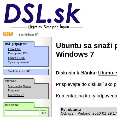
neprihlásený
Ubuntu sa snaží p
DSL pripojenie
Ceny DSL
Windows 7
Dostupnosť DSL
Fórum o DSL
Výsledky meraní
Satelitná mapa SR
Diskusia k článku:
Ubuntu s
Merače
Prispievajte do diskusií ako
p
Speedmeter
Merania
Pingmeter
Komentár, na ktorý odpovedá
Googlemeter
Hľadanie
Re: ubuntu
Od: xyz. | Pridané: 2020-01-29 1