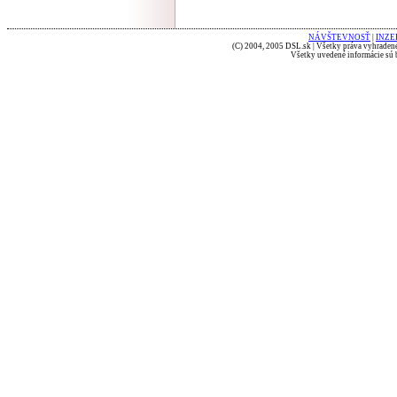
NÁVŠTEVNOSŤ
|
INZE
(C) 2004, 2005 DSL.sk | Všetky práva vyhradené
Všetky uvedené informácie sú b