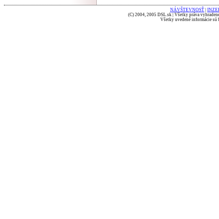
NÁVŠTEVNOSŤ
|
INZE
(C) 2004, 2005 DSL.sk | Všetky práva vyhradené
Všetky uvedené informácie sú b