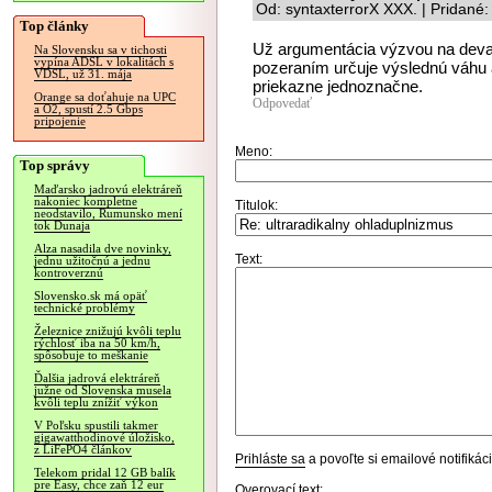
Od: syntaxterrorX XXX. | Pridané
Top články
Už argumentácia výzvou na devalv
Na Slovensku sa v tichosti
vypína ADSL v lokalitách s
pozeraním určuje výslednú váhu 
VDSL, už 31. mája
priekazne jednoznačne.
Orange sa doťahuje na UPC
Odpovedať
a O2, spustí 2.5 Gbps
pripojenie
Meno:
Top správy
Maďarsko jadrovú elektráreň
nakoniec kompletne
Titulok:
neodstavilo, Rumunsko mení
tok Dunaja
Alza nasadila dve novinky,
Text:
jednu užitočnú a jednu
kontroverznú
Slovensko.sk má opäť
technické problémy
Železnice znižujú kvôli teplu
rýchlosť iba na 50 km/h,
spôsobuje to meškanie
Ďalšia jadrová elektráreň
južne od Slovenska musela
kvôli teplu znížiť výkon
V Poľsku spustili takmer
gigawatthodinové úložisko,
z LiFePO4 článkov
Prihláste sa
a povoľte si emailové notifiká
Telekom pridal 12 GB balík
pre Easy, chce zaň 12 eur
Overovací text: