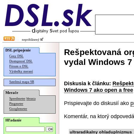
neprihlásený
Rešpektovaná or
DSL pripojenie
Ceny DSL
vydal Windows 7 
Dostupnosť DSL
Fórum o DSL
Výsledky meraní
Satelitná mapa SR
Diskusia k článku:
Rešpekt
Windows 7 ako open a free
Merače
Speedmeter
Merania
Prispievajte do diskusií ako
p
Pingmeter
Googlemeter
Komentár, na ktorý odpovedá
Hľadanie
ultraradikalny ohladuplnizmus