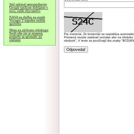
Súd zakázal samojazdiacim
Google taxíkom dobíjanie v
noci, rušili obyvateľov
NASA na diaľku na sonde
Voyager 2 úspešne znížila
spotrebu
Misia na záchranu teleskopu
Swift ešte nie je stratená,
Pre overenie, že komentár sa nepridáva automatizov
podarilo sa spomaliť jej
Písmená musíte zadávať rovnako ako na obrázku veľk
otáčanie
obrázok". V texte sa používajú iba znaky "BC