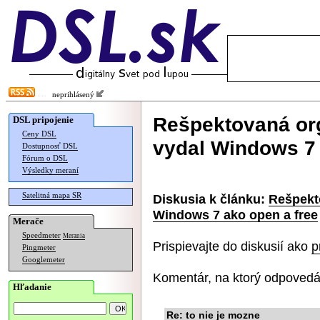
neprihlásený
Rešpektovaná or
DSL pripojenie
Ceny DSL
vydal Windows 7 
Dostupnosť DSL
Fórum o DSL
Výsledky meraní
Satelitná mapa SR
Diskusia k článku:
Rešpekt
Windows 7 ako open a free
Merače
Speedmeter
Merania
Prispievajte do diskusií ako
p
Pingmeter
Googlemeter
Komentár, na ktorý odpovedá
Hľadanie
Re: to nie je mozne