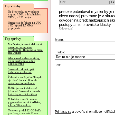
Od: ____________________ | Pri
Top články
pretoze patentovat myslienky je n
Na Slovensku sa v tichosti
vypína ADSL v lokalitách s
nieco naozaj prevratne je v skut
VDSL, už 31. mája
odvodenina predchadzajucich skus
Orange sa doťahuje na UPC
postupy a nie pravnicke klucky
a O2, spustí 2.5 Gbps
Odpovedať
pripojenie
Top správy
Meno:
Maďarsko jadrovú elektráreň
nakoniec kompletne
neodstavilo, Rumunsko mení
Titulok:
tok Dunaja
Alza nasadila dve novinky,
jednu užitočnú a jednu
kontroverznú
Text:
Slovensko.sk má opäť
technické problémy
Železnice znižujú kvôli teplu
rýchlosť iba na 50 km/h,
spôsobuje to meškanie
Ďalšia jadrová elektráreň
južne od Slovenska musela
kvôli teplu znížiť výkon
V Poľsku spustili takmer
gigawatthodinové úložisko,
z LiFePO4 článkov
Telekom pridal 12 GB balík
Prihláste sa
a povoľte si emailové notifiká
pre Easy, chce zaň 12 eur