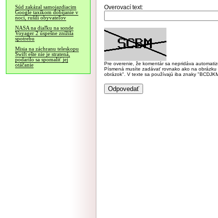
Overovací text:
Súd zakázal samojazdiacim
Google taxíkom dobíjanie v
noci, rušili obyvateľov
NASA na diaľku na sonde
Voyager 2 úspešne znížila
spotrebu
Misia na záchranu teleskopu
Swift ešte nie je stratená,
podarilo sa spomaliť jej
Pre overenie, že komentár sa nepridáva automatizov
otáčanie
Písmená musíte zadávať rovnako ako na obrázku veľk
obrázok". V texte sa používajú iba znaky "BC