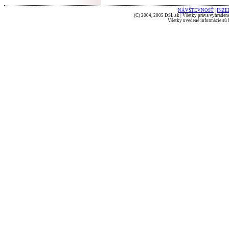
NÁVŠTEVNOSŤ
|
INZE
(C) 2004, 2005 DSL.sk | Všetky práva vyhradené
Všetky uvedené informácie sú b