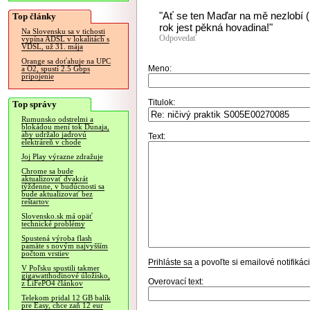
"Ať se ten Maďar na mě nezlobí (
Top články
rok jest pěkná hovadina!"
Na Slovensku sa v tichosti
Odpovedať
vypína ADSL v lokalitách s
VDSL, už 31. mája
Orange sa doťahuje na UPC
Meno:
a O2, spustí 2.5 Gbps
pripojenie
Titulok:
Top správy
Rumunsko odstrelmi a
blokádou mení tok Dunaja,
aby udržalo jadrovú
Text:
elektráreň v chode
Joj Play výrazne zdražuje
Chrome sa bude
aktualizovať dvakrát
týždenne, v budúcnosti sa
bude aktualizovať bez
reštartov
Slovensko.sk má opäť
technické problémy
Spustená výroba flash
pamäte s novým najvyšším
počtom vrstiev
Prihláste sa
a povoľte si emailové notifiká
V Poľsku spustili takmer
gigawatthodinové úložisko,
Overovací text:
z LiFePO4 článkov
Telekom pridal 12 GB balík
pre Easy, chce zaň 12 eur