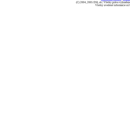
(C) 2004, 2005 DSL.sk | Všetky práva vyhradené
Všetky uvedené informácie sú b