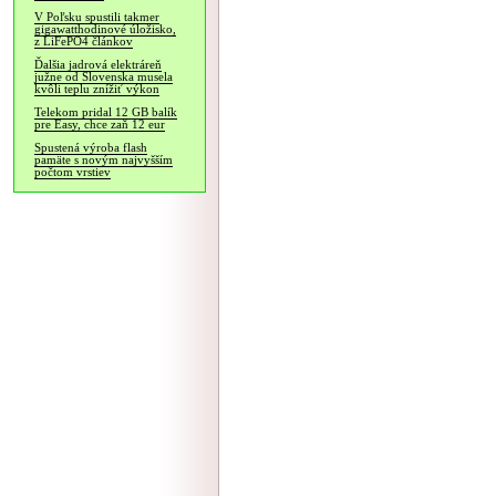
V Poľsku spustili takmer
gigawatthodinové úložisko,
z LiFePO4 článkov
Ďalšia jadrová elektráreň
južne od Slovenska musela
kvôli teplu znížiť výkon
Telekom pridal 12 GB balík
pre Easy, chce zaň 12 eur
Spustená výroba flash
pamäte s novým najvyšším
počtom vrstiev