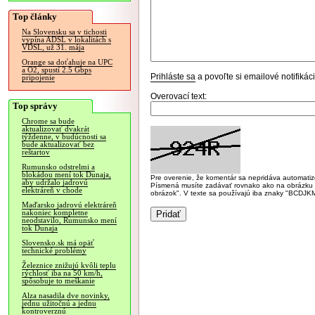
Top články
Na Slovensku sa v tichosti
vypína ADSL v lokalitách s
VDSL, už 31. mája
Orange sa doťahuje na UPC
a O2, spustí 2.5 Gbps
Prihláste sa
a povoľte si emailové notifiká
pripojenie
Overovací text:
Top správy
Chrome sa bude
aktualizovať dvakrát
týždenne, v budúcnosti sa
bude aktualizovať bez
reštartov
Rumunsko odstrelmi a
blokádou mení tok Dunaja,
Pre overenie, že komentár sa nepridáva automatizov
aby udržalo jadrovú
Písmená musíte zadávať rovnako ako na obrázku veľk
elektráreň v chode
obrázok". V texte sa používajú iba znaky "BC
Maďarsko jadrovú elektráreň
nakoniec kompletne
neodstavilo, Rumunsko mení
tok Dunaja
Slovensko.sk má opäť
technické problémy
Železnice znižujú kvôli teplu
rýchlosť iba na 50 km/h,
spôsobuje to meškanie
Alza nasadila dve novinky,
jednu užitočnú a jednu
kontroverznú