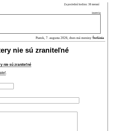
Za poslednú hodinu: 38 meraní
inzercia
Piatok, 7. augusta 2026, dnes má meniny
Štefánia
ery nie sú zraniteľné
y nie sú zraniteľné
ateľ
.