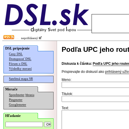
neprihlásený
Podľa UPC jeho rout
DSL pripojenie
Ceny DSL
Dostupnosť DSL
Diskusia k článku:
Podľa UPC jeho router
Fórum o DSL
Výsledky meraní
Prispievajte do diskusií ako
prihlásený užív
Satelitná mapa SR
Meno:
Merače
Titulok:
Speedmeter
Merania
Pingmeter
Googlemeter
Text:
Hľadanie