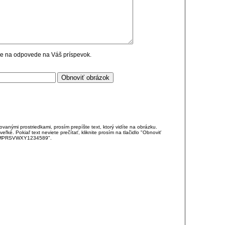
cie na odpovede na Váš príspevok.
anými prostriedkami, prosím prepíšte text, ktorý vidíte na obrázku.
é. Pokiaľ text neviete prečítať, kliknite prosím na tlačidlo "Obnoviť
DJKMPRSVWXY1234589".