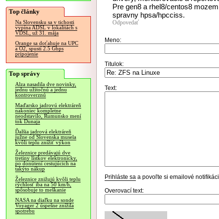
Pre gen8 a rhel8/centos8 mozem z
Top články
spravny hpsa/hpcciss.
Odpovedať
Na Slovensku sa v tichosti
vypína ADSL v lokalitách s
VDSL, už 31. mája
Meno:
Orange sa doťahuje na UPC
a O2, spustí 2.5 Gbps
pripojenie
Titulok:
Top správy
Alza nasadila dve novinky,
Text:
jednu užitočnú a jednu
kontroverznú
Maďarsko jadrovú elektráreň
nakoniec kompletne
neodstavilo, Rumunsko mení
tok Dunaja
Ďalšia jadrová elektráreň
južne od Slovenska musela
kvôli teplu znížiť výkon
Železnice predávajú dve
tretiny lístkov elektronicky,
po donútení cestujúcich na
takýto nákup
Prihláste sa
a povoľte si emailové notifiká
Železnice znižujú kvôli teplu
rýchlosť iba na 50 km/h,
spôsobuje to meškanie
Overovací text:
NASA na diaľku na sonde
Voyager 2 úspešne znížila
spotrebu