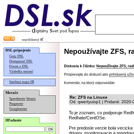
neprihlásený
Nepoužívajte ZFS, r
DSL pripojenie
Ceny DSL
Dostupnosť DSL
Diskusia k článku:
Nepoužívajte ZFS, rad
Fórum o DSL
Výsledky meraní
Prispievajte do diskusií ako
prihlásený užív
Satelitná mapa SR
Komentár, na ktorý odpovedáte:
Merače
Re: ZFS na Linuxe
Speedmeter
Merania
Od: qwertyuiop1 | Pridané: 2020-
Pingmeter
Googlemeter
To je zoznam, co podporuje Redh
Redhate/CentOSe.
Hľadanie
Pre predosle verzie bola vecicka
drivery, monitorovacie a reportov