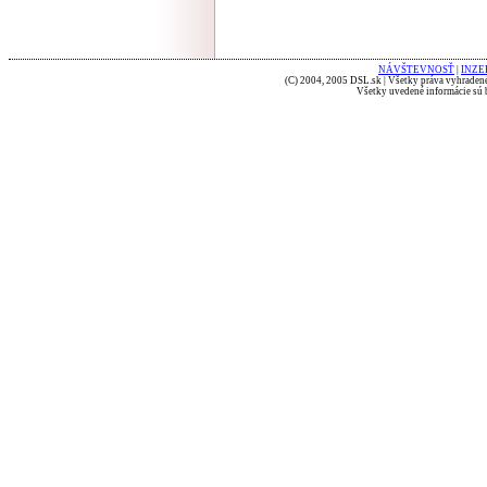
NÁVŠTEVNOSŤ
|
INZE
(C) 2004, 2005 DSL.sk | Všetky práva vyhradené
Všetky uvedené informácie sú b