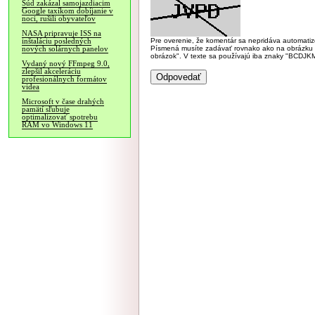
Súd zakázal samojazdiacim
Google taxíkom dobíjanie v
noci, rušili obyvateľov
NASA pripravuje ISS na
Pre overenie, že komentár sa nepridáva automatizov
inštaláciu posledných
Písmená musíte zadávať rovnako ako na obrázku veľk
nových solárnych panelov
obrázok". V texte sa používajú iba znaky "BC
Vydaný nový FFmpeg 9.0,
zlepšil akceleráciu
profesionálnych formátov
videa
Microsoft v čase drahých
pamätí sľubuje
optimalizovať spotrebu
RAM vo Windows 11