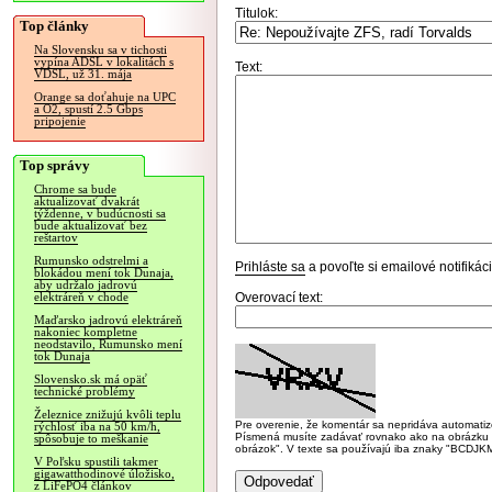
Titulok:
Top články
Na Slovensku sa v tichosti
vypína ADSL v lokalitách s
Text:
VDSL, už 31. mája
Orange sa doťahuje na UPC
a O2, spustí 2.5 Gbps
pripojenie
Top správy
Chrome sa bude
aktualizovať dvakrát
týždenne, v budúcnosti sa
bude aktualizovať bez
reštartov
Rumunsko odstrelmi a
Prihláste sa
a povoľte si emailové notifiká
blokádou mení tok Dunaja,
aby udržalo jadrovú
Overovací text:
elektráreň v chode
Maďarsko jadrovú elektráreň
nakoniec kompletne
neodstavilo, Rumunsko mení
tok Dunaja
Slovensko.sk má opäť
technické problémy
Železnice znižujú kvôli teplu
Pre overenie, že komentár sa nepridáva automatizov
rýchlosť iba na 50 km/h,
Písmená musíte zadávať rovnako ako na obrázku veľk
spôsobuje to meškanie
obrázok". V texte sa používajú iba znaky "BC
V Poľsku spustili takmer
gigawatthodinové úložisko,
z LiFePO4 článkov