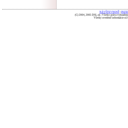
NÁVŠTEVNOSŤ
|
INZE
(C) 2004, 2005 DSL.sk | Všetky práva vyhradené
Všetky uvedené informácie sú b