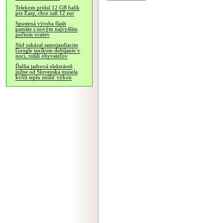
Telekom pridal 12 GB balík
pre Easy, chce zaň 12 eur
Spustená výroba flash
pamäte s novým najvyšším
počtom vrstiev
Súd zakázal samojazdiacim
Google taxíkom dobíjanie v
noci, rušili obyvateľov
Ďalšia jadrová elektráreň
južne od Slovenska musela
kvôli teplu znížiť výkon