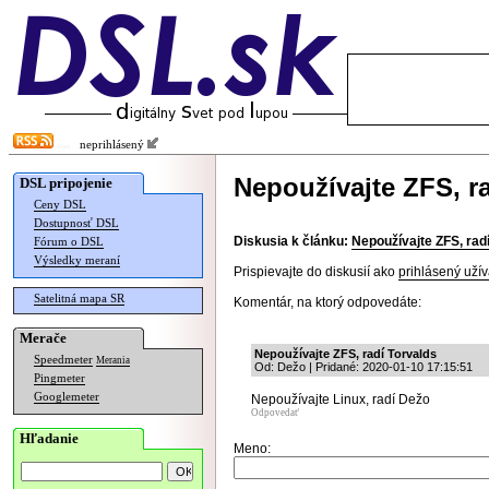
neprihlásený
Nepoužívajte ZFS, r
DSL pripojenie
Ceny DSL
Dostupnosť DSL
Diskusia k článku:
Nepoužívajte ZFS, rad
Fórum o DSL
Výsledky meraní
Prispievajte do diskusií ako
prihlásený užív
Satelitná mapa SR
Komentár, na ktorý odpovedáte:
Merače
Nepoužívajte ZFS, radí Torvalds
Speedmeter
Merania
Od: Dežo | Pridané: 2020-01-10 17:15:51
Pingmeter
Googlemeter
Nepoužívajte Linux, radí Dežo
Odpovedať
Hľadanie
Meno: