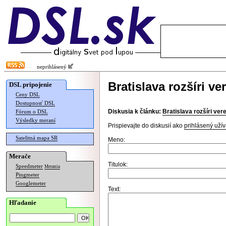
neprihlásený
Bratislava rozšíri ve
DSL pripojenie
Ceny DSL
Dostupnosť DSL
Diskusia k článku:
Bratislava rozšíri ver
Fórum o DSL
Výsledky meraní
Prispievajte do diskusií ako
prihlásený užív
Satelitná mapa SR
Meno:
Merače
Titulok:
Speedmeter
Merania
Pingmeter
Googlemeter
Text:
Hľadanie