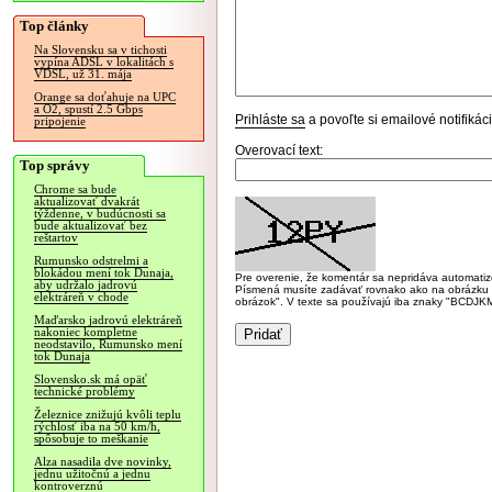
Top články
Na Slovensku sa v tichosti
vypína ADSL v lokalitách s
VDSL, už 31. mája
Orange sa doťahuje na UPC
a O2, spustí 2.5 Gbps
Prihláste sa
a povoľte si emailové notifiká
pripojenie
Overovací text:
Top správy
Chrome sa bude
aktualizovať dvakrát
týždenne, v budúcnosti sa
bude aktualizovať bez
reštartov
Rumunsko odstrelmi a
blokádou mení tok Dunaja,
Pre overenie, že komentár sa nepridáva automatizov
aby udržalo jadrovú
Písmená musíte zadávať rovnako ako na obrázku veľk
elektráreň v chode
obrázok". V texte sa používajú iba znaky "BC
Maďarsko jadrovú elektráreň
nakoniec kompletne
neodstavilo, Rumunsko mení
tok Dunaja
Slovensko.sk má opäť
technické problémy
Železnice znižujú kvôli teplu
rýchlosť iba na 50 km/h,
spôsobuje to meškanie
Alza nasadila dve novinky,
jednu užitočnú a jednu
kontroverznú