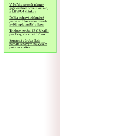
V Poľsku spustili takmer
gigawatthodinové úložisko,
z LiFePO4 článkov
Ďalšia jadrová elektráreň
južne od Slovenska musela
kvôli teplu znížiť výkon
Telekom pridal 12 GB balík
pre Easy, chce zaň 12 eur
Spustená výroba flash
pamäte s novým najvyšším
počtom vrstiev