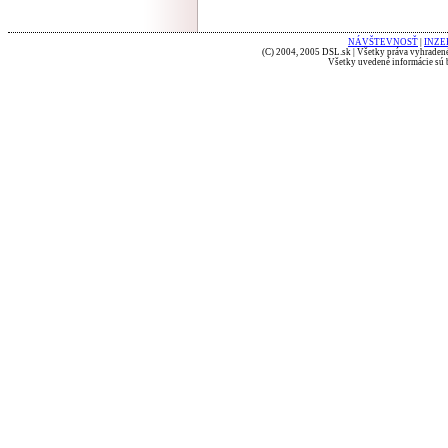
NÁVŠTEVNOSŤ
|
INZE
(C) 2004, 2005 DSL.sk | Všetky práva vyhradené
Všetky uvedené informácie sú b