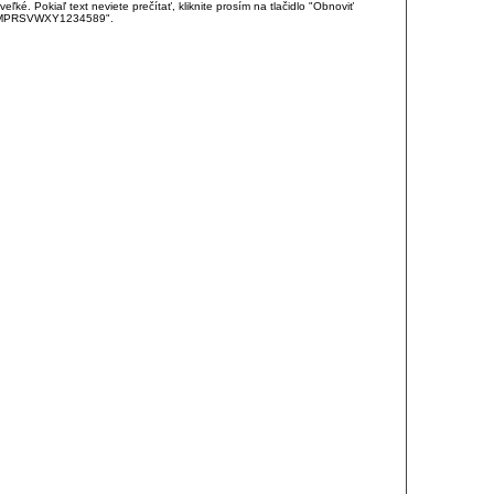
é. Pokiaľ text neviete prečítať, kliknite prosím na tlačidlo "Obnoviť
DJKMPRSVWXY1234589".