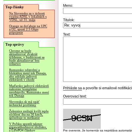
Meno:
Top články
Na Slovensku sa v tichosti
vypína ADSL v lokalitách s
Titulok:
VDSL, už 31. mája
Orange sa doťahuje na UPC
a O2, spustí 2.5 Gbps
pripojenie
Text:
Top správy
Chrome sa bude
aktualizovať dvakrát
týždenne, v budúcnosti sa
bude aktualizovať bez
reštartov
Rumunsko odstrelmi a
blokádou mení tok Dunaja,
aby udržalo jadrovú
elektráreň v chode
Maďarsko jadrovú elektráreň
Prihláste sa
a povoľte si emailové notifiká
nakoniec kompletne
neodstavilo, Rumunsko mení
tok Dunaja
Overovací text:
Slovensko.sk má opäť
technické problémy
Železnice znižujú kvôli teplu
rýchlosť iba na 50 km/h,
spôsobuje to meškanie
V Poľsku spustili takmer
gigawatthodinové úložisko,
z LiFePO4 článkov
Pre overenie, že komentár sa nepridáva automatizov