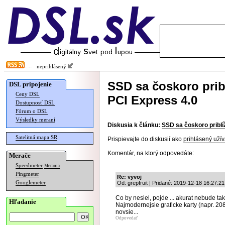
neprihlásený
SSD sa čoskoro pribl
DSL pripojenie
Ceny DSL
PCI Express 4.0
Dostupnosť DSL
Fórum o DSL
Výsledky meraní
Diskusia k článku:
SSD sa čoskoro priblí
Satelitná mapa SR
Prispievajte do diskusií ako
prihlásený užív
Komentár, na ktorý odpovedáte:
Merače
Speedmeter
Merania
Pingmeter
Re: vyvoj
Googlemeter
Od: grepfruit | Pridané: 2019-12-18 16:27:21
Co by nesiel, pojde ... akurat nebude tak
Hľadanie
Najmodernejsie graficke karty (napr. 208
novsie...
Odpovedať