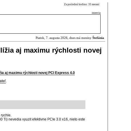
Za poslednú hodinu: 33 meraní
inzercia
Piatok, 7. augusta 2026, dnes má meniny
Štefánia
ížia aj maximu rýchlosti novej
žia aj maximu rýchlosti novej PCI Express 4.0
ateľ
.
 rychle.
0 Ti) nevedia vyuzit efektivne PCIe 3.0 x16, nieto este