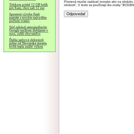
Písmená musíte zadávať rovnako ako na obrázku veľk
Telekom pridal 12 GB balík
obrázok". V texte sa používajú iba znaky "BC
pre Easy, chce zaň 12 eur
Spustená výroba flash
pamäte s novým najvyšším
počtom vrstiev
Súd zakázal samojazdiacim
Google taxíkom dobíjanie v
noci, rušili obyvateľov
Ďalšia jadrová elektráreň
južne od Slovenska musela
kvôli teplu znížiť výkon