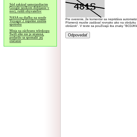
Súd zakázal samojazdiacim
Google taxíkom dobíjanie v
noci, rušili obyvateľov
NASA na diaľku na sonde
Pre overenie, že komentár sa nepridáva automatizov
Voyager 2 úspešne znížila
Písmená musíte zadávať rovnako ako na obrázku veľk
spotrebu
obrázok". V texte sa používajú iba znaky "BC
Misia na záchranu teleskopu
Swift ešte nie je stratená,
podarilo sa spomaliť jej
otáčanie