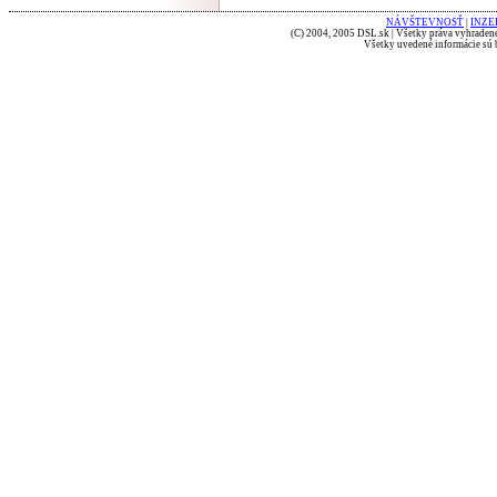
NÁVŠTEVNOSŤ
|
INZE
(C) 2004, 2005 DSL.sk | Všetky práva vyhradené
Všetky uvedené informácie sú b