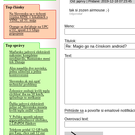
Od: japrvy | Pridané: 2019-12-18 07:23:45
Top články
tak si zozen airmouse ;-)
Na Slovensku sa v tichosti
Odpovedať
vypína ADSL v lokalitách s
VDSL, už 31. mája
Meno:
Orange sa doťahuje na UPC
a O2, spustí 2.5 Gbps
pripojenie
Titulok:
Top správy
Maďarsko jadrovú elektráreň
nakoniec kompletne
Text:
neodstavilo, Rumunsko mení
tok Dunaja
Alza nasadila dve novinky,
jednu užitočnú a jednu
kontroverznú
Slovensko.sk má opäť
technické problémy
Železnice znižujú kvôli teplu
rýchlosť iba na 50 km/h,
spôsobuje to meškanie
Ďalšia jadrová elektráreň
južne od Slovenska musela
Prihláste sa
a povoľte si emailové notifiká
kvôli teplu znížiť výkon
V Poľsku spustili takmer
Overovací text:
gigawatthodinové úložisko,
z LiFePO4 článkov
Telekom pridal 12 GB balík
pre Easy, chce zaň 12 eur