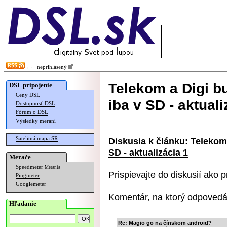
neprihlásený
Telekom a Digi bu
DSL pripojenie
Ceny DSL
iba v SD - aktuali
Dostupnosť DSL
Fórum o DSL
Výsledky meraní
Satelitná mapa SR
Diskusia k článku:
Telekom 
SD - aktualizácia 1
Merače
Speedmeter
Merania
Prispievajte do diskusií ako
p
Pingmeter
Googlemeter
Komentár, na ktorý odpovedá
Hľadanie
Re: Magio go na čínskom android?