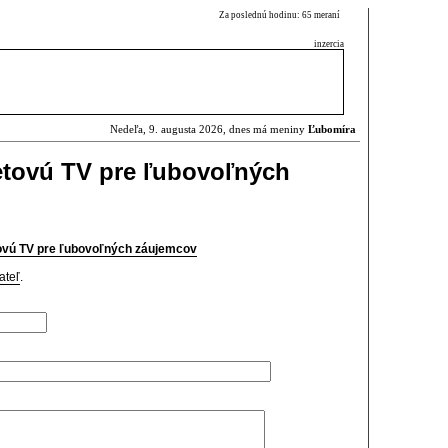
Za poslednú hodinu: 65 meraní
inzercia
Nedeľa, 9. augusta 2026, dnes má meniny
Ľubomíra
etovú TV pre ľubovoľných
tovú TV pre ľubovoľných záujemcov
ateľ
.