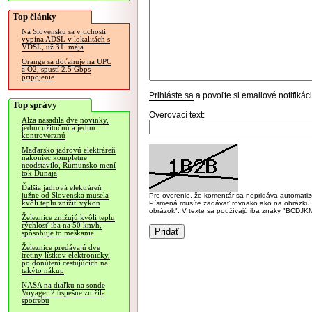
Top články
Na Slovensku sa v tichosti
vypína ADSL v lokalitách s
VDSL, už 31. mája
Orange sa doťahuje na UPC
a O2, spustí 2.5 Gbps
pripojenie
Prihláste sa
a povoľte si emailové notifiká
Top správy
Overovací text:
Alza nasadila dve novinky,
jednu užitočnú a jednu
kontroverznú
Maďarsko jadrovú elektráreň
nakoniec kompletne
neodstavilo, Rumunsko mení
tok Dunaja
Ďalšia jadrová elektráreň
južne od Slovenska musela
Pre overenie, že komentár sa nepridáva automatizov
kvôli teplu znížiť výkon
Písmená musíte zadávať rovnako ako na obrázku veľk
obrázok". V texte sa používajú iba znaky "BC
Železnice znižujú kvôli teplu
rýchlosť iba na 50 km/h,
spôsobuje to meškanie
Železnice predávajú dve
tretiny lístkov elektronicky,
po donútení cestujúcich na
takýto nákup
NASA na diaľku na sonde
Voyager 2 úspešne znížila
spotrebu