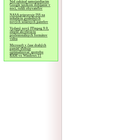
Súd zakázal samojazdiacim
Google taxíkom dobíjanie v
noci, rušili obyvateľov
NASA pripravuje ISS na
inštaláciu posledných
nových solárnych panelov
Vydaný nový FFmpeg 9.0,
zlepšil akceleráciu
profesionálnych formátov
videa
Microsoft v čase drahých
pamätí sľubuje
optimalizovať spotrebu
RAM vo Windows 11