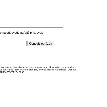
cie na odpovede na Váš príspevok.
anými prostriedkami, prosím prepíšte text, ktorý vidíte na obrázku.
é. Pokiaľ text neviete prečítať, kliknite prosím na tlačidlo "Obnoviť
DJKMPRSVWXY1234589".