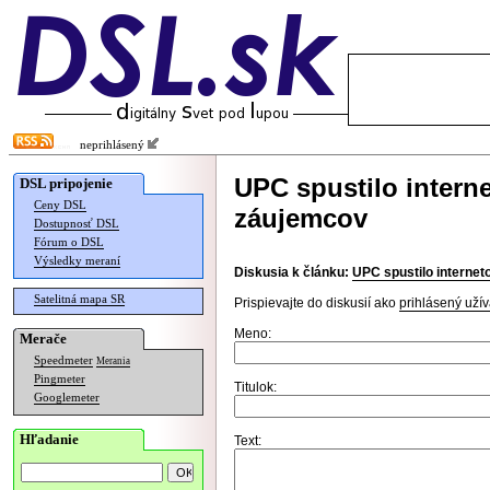
neprihlásený
UPC spustilo intern
DSL pripojenie
Ceny DSL
záujemcov
Dostupnosť DSL
Fórum o DSL
Výsledky meraní
Diskusia k článku:
UPC spustilo interne
Satelitná mapa SR
Prispievajte do diskusií ako
prihlásený užív
Meno:
Merače
Speedmeter
Merania
Pingmeter
Titulok:
Googlemeter
Hľadanie
Text: