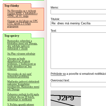
Top články
Meno:
Na Slovensku sa v tichosti
vypína ADSL v lokalitách s
VDSL, už 31. mája
Titulok:
Orange sa doťahuje na UPC
a O2, spustí 2.5 Gbps
pripojenie
Text:
Top správy
Rumunsko odstrelmi a
blokádou mení tok Dunaja,
aby udržalo jadrovú
elektráreň v chode
Joj Play výrazne zdražuje
Chrome sa bude
aktualizovať dvakrát
týždenne, v budúcnosti sa
bude aktualizovať bez
reštartov
Prihláste sa
a povoľte si emailové notifiká
Slovensko.sk má opäť
technické problémy
Overovací text:
Maďarsko jadrovú elektráreň
nakoniec kompletne
neodstavilo, Rumunsko mení
tok Dunaja
Železnice znižujú kvôli teplu
rýchlosť iba na 50 km/h,
spôsobuje to meškanie
V Poľsku spustili takmer