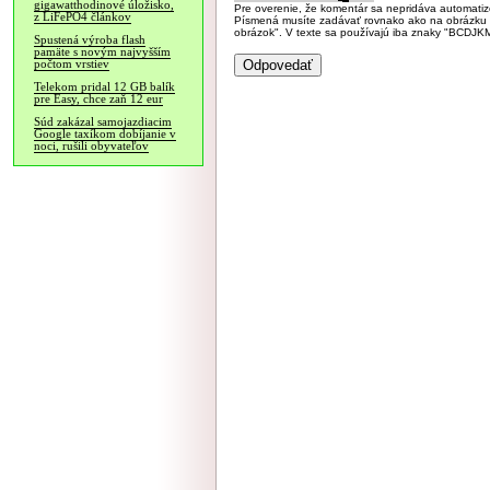
gigawatthodinové úložisko,
Pre overenie, že komentár sa nepridáva automatizov
z LiFePO4 článkov
Písmená musíte zadávať rovnako ako na obrázku veľk
obrázok". V texte sa používajú iba znaky "BC
Spustená výroba flash
pamäte s novým najvyšším
počtom vrstiev
Telekom pridal 12 GB balík
pre Easy, chce zaň 12 eur
Súd zakázal samojazdiacim
Google taxíkom dobíjanie v
noci, rušili obyvateľov