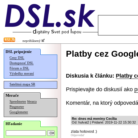
neprihlásený
Platby cez Googl
DSL pripojenie
Ceny DSL
Dostupnosť DSL
Fórum o DSL
Výsledky meraní
Diskusia k článku:
Platby c
Satelitná mapa SR
Prispievajte do diskusií ako
p
Merače
Komentár, na ktorý odpovedá
Speedmeter
Merania
Pingmeter
Googlemeter
Re: dnes má meniny Cecília
Od: hulvat2 | Pridané: 2019-11-22 15:30:32
Hľadanie
zlata hotovost :)
Odpovedať