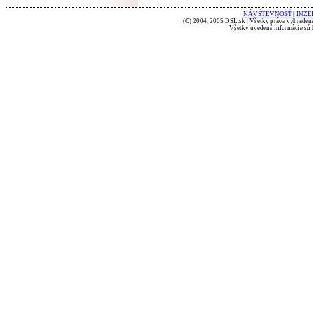
NÁVŠTEVNOSŤ
|
INZE
(C) 2004, 2005 DSL.sk | Všetky práva vyhradené
Všetky uvedené informácie sú b