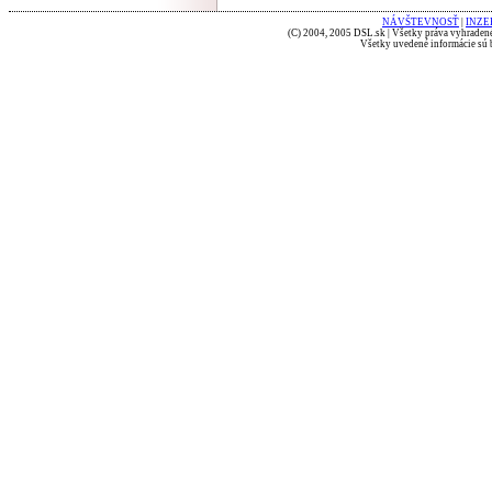
NÁVŠTEVNOSŤ
|
INZE
(C) 2004, 2005 DSL.sk | Všetky práva vyhradené
Všetky uvedené informácie sú b