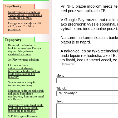
Pri NFC platbe mobilom medzi teb
Top články
ked pouzivas aplikaciu TB.
Na Slovensku sa v tichosti
vypína ADSL v lokalitách s
VDSL, už 31. mája
V Google Pay mozes mat rozlicne k
Orange sa doťahuje na UPC
ako predrecnik vyssie spominal, na
a O2, spustí 2.5 Gbps
vybrat, ktoru ides aktualne pouzi
pripojenie
Na samotnu komunikaciu s bankou 
Top správy
platbu je to naprd.
Rumunsko odstrelmi a
blokádou mení tok Dunaja,
A nakoniec, co sa tyka technologii
aby udržalo jadrovú
elektráreň v chode
urobi lepsie rozhodnutia, ako TB.
vo flashi, ked uz vsetci vedeli, ze
Joj Play výrazne zdražuje
Odpovedať
Chrome sa bude
aktualizovať dvakrát
týždenne, v budúcnosti sa
bude aktualizovať bez
Meno:
reštartov
Slovensko.sk má opäť
technické problémy
Titulok:
Maďarsko jadrovú elektráreň
nakoniec kompletne
neodstavilo, Rumunsko mení
tok Dunaja
Text:
Železnice znižujú kvôli teplu
rýchlosť iba na 50 km/h,
spôsobuje to meškanie
V Poľsku spustili takmer