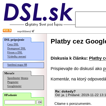
neprihlásený
Platby cez Googl
DSL pripojenie
Ceny DSL
Dostupnosť DSL
Fórum o DSL
Výsledky meraní
Diskusia k článku:
Platby c
Satelitná mapa SR
Prispievajte do diskusií ako
p
Merače
Komentár, na ktorý odpovedá
Speedmeter
Merania
Pingmeter
Googlemeter
Re: dokedy?
Hľadanie
Od: ja. | Pridané: 2019-11-22 13:
Citame s porozumenim.