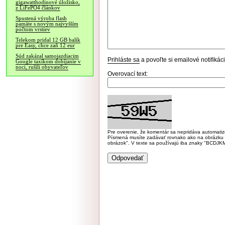
gigawatthodinové úložisko,
z LiFePO4 článkov
Spustená výroba flash
pamäte s novým najvyšším
počtom vrstiev
Telekom pridal 12 GB balík
pre Easy, chce zaň 12 eur
Súd zakázal samojazdiacim
Prihláste sa
a povoľte si emailové notifiká
Google taxíkom dobíjanie v
noci, rušili obyvateľov
Overovací text:
Pre overenie, že komentár sa nepridáva automatizov
Písmená musíte zadávať rovnako ako na obrázku veľk
obrázok". V texte sa používajú iba znaky "BC