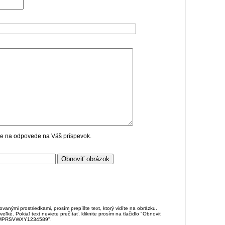
cie na odpovede na Váš príspevok.
anými prostriedkami, prosím prepíšte text, ktorý vidíte na obrázku.
é. Pokiaľ text neviete prečítať, kliknite prosím na tlačidlo "Obnoviť
DJKMPRSVWXY1234589".