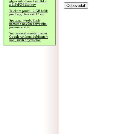
gigawatthodinové úložisko,
z LiFePO4 článkov
Telekom pridal 12 GB balík
pre Easy, chce zaň 12 eur
Spustená výroba flash
pamäte s novým najvyšším
počtom vrstiev
Súd zakázal samojazdiacim
Google taxíkom dobíjanie v
noci, rušili obyvateľov