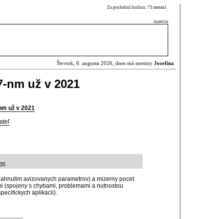
Za poslednú hodinu: 73 meraní
inzercia
Štvrtok, 6. augusta 2026, dnes má meniny
Jozefína
7-nm už v 2021
-nm už v 2021
ateľ
.
:35
osiahnutim avizovanych parametrov) a mizerny pocet
i (spojeny s chybami, problemami a nutnostou
ecifickych aplikacii).