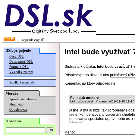
neprihlásený
Intel bude využívať 
DSL pripojenie
Ceny DSL
Dostupnosť DSL
Diskusia k článku:
Intel bude využívať 7
Fórum o DSL
Výsledky meraní
Prispievajte do diskusií ako
prihlásený užív
Satelitná mapa SR
Komentár, na ktorý odpovedáte:
Merače
Re: nejak neskoro
Speedmeter
Merania
Od: turbo spesl | Pridané: 2019-11-18 11:47
Pingmeter
Googlemeter
jasne, a ma aj nizsi takt (problemy s d
jadier kompenzovany viacerymi chipletm
pouzivania specialne upraveneho os a sp
Hľadanie
Odpovedať
Meno: