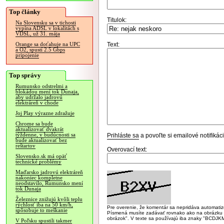
Top články
Titulok:
Na Slovensku sa v tichosti
vypína ADSL v lokalitách s
VDSL, už 31. mája
Text:
Orange sa doťahuje na UPC
a O2, spustí 2.5 Gbps
pripojenie
Top správy
Rumunsko odstrelmi a
blokádou mení tok Dunaja,
aby udržalo jadrovú
elektráreň v chode
Joj Play výrazne zdražuje
Chrome sa bude
aktualizovať dvakrát
týždenne, v budúcnosti sa
Prihláste sa
a povoľte si emailové notifiká
bude aktualizovať bez
reštartov
Overovací text:
Slovensko.sk má opäť
technické problémy
Maďarsko jadrovú elektráreň
nakoniec kompletne
neodstavilo, Rumunsko mení
tok Dunaja
Železnice znižujú kvôli teplu
rýchlosť iba na 50 km/h,
Pre overenie, že komentár sa nepridáva automatizov
spôsobuje to meškanie
Písmená musíte zadávať rovnako ako na obrázku veľk
obrázok". V texte sa používajú iba znaky "BC
V Poľsku spustili takmer