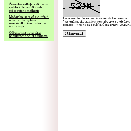
Železnice znižujú kvôli teplu
rýchlosť iba na 50 km/h,
spôsobuje to meškanie
Maďarsko jadrovú elektráreň
Pre overenie, že komentár sa nepridáva automatizov
nakoniec kompletne
Písmená musíte zadávať rovnako ako na obrázku veľk
neodstavilo, Rumunsko mení
obrázok". V texte sa používajú iba znaky "BC
tok Dunaja
Odštartovala nová séria
populárneho sci-fi Futurama