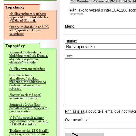
Od: Wernher | Pridané: 2019-11-13 14:02:14
Top články
Páni ako to vyzerá s Intel LGA1200 soc
Na Slovensku sa v tichosti
Odpovedať
vypína ADSL v lokalitách s
VDSL, už 31. mája
Meno:
Orange sa doťahuje na UPC
a O2, spustí 2.5 Gbps
pripojenie
Titulok:
Top správy
Rumunsko odstrelmi a
blokádou mení tok Dunaja,
Text:
aby udržalo jadrovú
elektráreň v chode
Joj Play výrazne zdražuje
Chrome sa bude
aktualizovať dvakrát
týždenne, v budúcnosti sa
bude aktualizovať bez
reštartov
Slovensko.sk má opäť
technické problémy
Spustená výroba flash
pamäte s novým najvyšším
Prihláste sa
a povoľte si emailové notifiká
počtom vrstiev
V Poľsku spustili takmer
Overovací text:
gigawatthodinové úložisko,
z LiFePO4 článkov
Telekom pridal 12 GB balík
pre Easy, chce zaň 12 eur