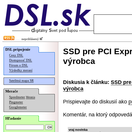
neprihlásený
SSD pre PCI Expr
DSL pripojenie
Ceny DSL
výrobca
Dostupnosť DSL
Fórum o DSL
Výsledky meraní
Satelitná mapa SR
Diskusia k článku:
SSD pre
výrobca
Merače
Speedmeter
Merania
Prispievajte do diskusií ako
p
Pingmeter
Googlemeter
Komentár, na ktorý odpovedá
Hľadanie
vraj novinka