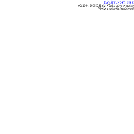
NÁVŠTEVNOSŤ
|
INZE
(C) 2004, 2005 DSL.sk | Všetky práva vyhradené
Všetky uvedené informácie sú b