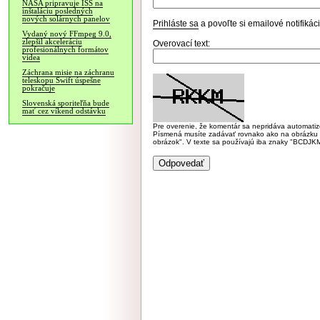
NASA pripravuje ISS na
inštaláciu posledných
nových solárnych panelov
Prihláste sa
a povoľte si emailové notifiká
Vydaný nový FFmpeg 9.0,
zlepšil akceleráciu
Overovací text:
profesionálnych formátov
videa
Záchrana misie na záchranu
teleskopu Swift úspešne
pokračuje
Slovenská sporiteľňa bude
mať cez víkend odstávku
Pre overenie, že komentár sa nepridáva automatizov
Písmená musíte zadávať rovnako ako na obrázku veľk
obrázok". V texte sa používajú iba znaky "BC