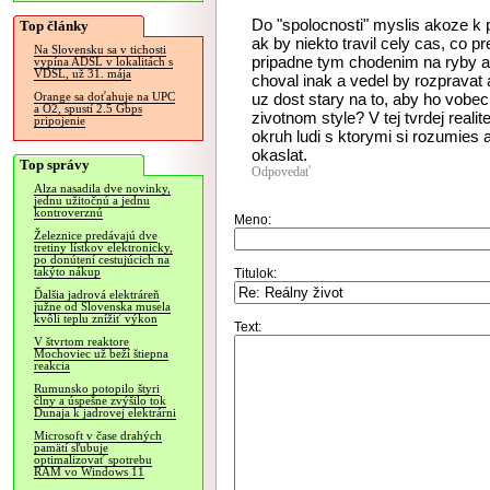
Do "spolocnosti" myslis akoze k 
Top články
ak by niekto travil cely cas, co 
Na Slovensku sa v tichosti
pripadne tym chodenim na ryby a
vypína ADSL v lokalitách s
VDSL, už 31. mája
choval inak a vedel by rozpravat 
uz dost stary na to, aby ho vobec
Orange sa doťahuje na UPC
a O2, spustí 2.5 Gbps
zivotnom style? V tej tvrdej realite
pripojenie
okruh ludi s ktorymi si rozumies
okaslat.
Top správy
Odpovedať
Alza nasadila dve novinky,
jednu užitočnú a jednu
kontroverznú
Meno:
Železnice predávajú dve
tretiny lístkov elektronicky,
po donútení cestujúcich na
takýto nákup
Titulok:
Ďalšia jadrová elektráreň
južne od Slovenska musela
kvôli teplu znížiť výkon
Text:
V štvrtom reaktore
Mochoviec už beží štiepna
reakcia
Rumunsko potopilo štyri
člny a úspešne zvýšilo tok
Dunaja k jadrovej elektrárni
Microsoft v čase drahých
pamätí sľubuje
optimalizovať spotrebu
RAM vo Windows 11