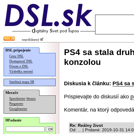
neprihlásený
PS4 sa stala dru
DSL pripojenie
Ceny DSL
konzolou
Dostupnosť DSL
Fórum o DSL
Výsledky meraní
Satelitná mapa SR
Diskusia k článku:
PS4 sa 
Merače
Prispievajte do diskusií ako
p
Speedmeter
Merania
Pingmeter
Komentár, na ktorý odpovedá
Googlemeter
Hľadanie
Re: Reálny život
Od: ... | Pridané: 2019-10-31 14: