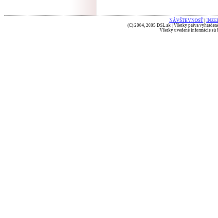
NÁVŠTEVNOSŤ
|
INZE
(C) 2004, 2005 DSL.sk | Všetky práva vyhradené
Všetky uvedené informácie sú b