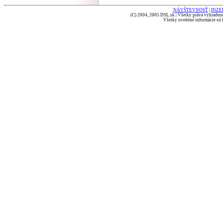
NÁVŠTEVNOSŤ
|
INZE
(C) 2004, 2005 DSL.sk | Všetky práva vyhradené
Všetky uvedené informácie sú b