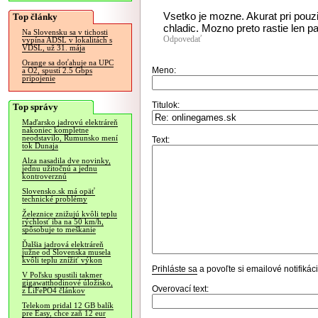
Vsetko je mozne. Akurat pri pouz
Top články
chladic. Mozno preto rastie len p
Na Slovensku sa v tichosti
Odpovedať
vypína ADSL v lokalitách s
VDSL, už 31. mája
Orange sa doťahuje na UPC
Meno:
a O2, spustí 2.5 Gbps
pripojenie
Titulok:
Top správy
Maďarsko jadrovú elektráreň
nakoniec kompletne
neodstavilo, Rumunsko mení
Text:
tok Dunaja
Alza nasadila dve novinky,
jednu užitočnú a jednu
kontroverznú
Slovensko.sk má opäť
technické problémy
Železnice znižujú kvôli teplu
rýchlosť iba na 50 km/h,
spôsobuje to meškanie
Ďalšia jadrová elektráreň
južne od Slovenska musela
kvôli teplu znížiť výkon
Prihláste sa
a povoľte si emailové notifiká
V Poľsku spustili takmer
gigawatthodinové úložisko,
Overovací text:
z LiFePO4 článkov
Telekom pridal 12 GB balík
pre Easy, chce zaň 12 eur