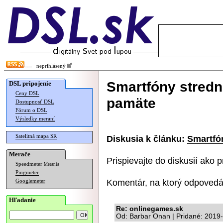
neprihlásený
Smartfóny stredn
DSL pripojenie
Ceny DSL
pamäte
Dostupnosť DSL
Fórum o DSL
Výsledky meraní
Satelitná mapa SR
Diskusia k článku:
Smartfó
Merače
Prispievajte do diskusií ako
p
Speedmeter
Merania
Pingmeter
Komentár, na ktorý odpovedá
Googlemeter
Hľadanie
Re: onlinegames.sk
Od: Barbar Onan | Pridané: 2019