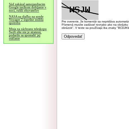
Súd zakázal samojazdiacim
Google taxíkom dobíjanie v
noci, rušili obyvateľov
NASA na diaľku na sonde
Voyager 2 úspešne znížila
Pre overenie, že komentár sa nepridáva automatizov
spotrebu
Písmená musíte zadávať rovnako ako na obrázku veľk
obrázok". V texte sa používajú iba znaky "BC
Misia na záchranu teleskopu
Swift ešte nie je stratená,
podarilo sa spomaliť jej
otáčanie