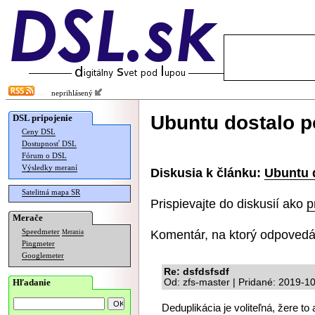
neprihlásený
Ubuntu dostalo p
DSL pripojenie
Ceny DSL
Dostupnosť DSL
Fórum o DSL
Výsledky meraní
Diskusia k článku:
Ubuntu 
Satelitná mapa SR
Prispievajte do diskusií ako
p
Merače
Komentár, na ktorý odpovedá
Speedmeter
Merania
Pingmeter
Googlemeter
Re: dsfdsfsdf
Hľadanie
Od: zfs-master | Pridané: 2019-1
Deduplikácia je voliteľná, žere to