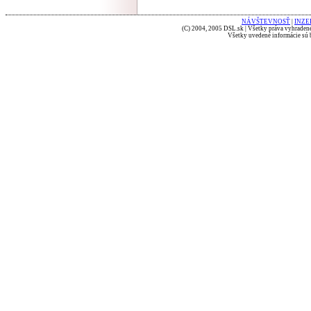
NÁVŠTEVNOSŤ
|
INZE
(C) 2004, 2005 DSL.sk | Všetky práva vyhradené
Všetky uvedené informácie sú b