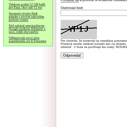
Prihláste sa
a povoľte si emailové notifiká
Telekom pridal 12 GB balík
pre Easy, chce zaň 12 eur
Overovací text:
Spustená výroba flash
pamäte s novým najvyšším
počtom vrstiev
Súd zakázal samojazdiacim
Google taxíkom dobíjanie v
noci, rušili obyvateľov
Odštartovala nová séria
Pre overenie, že komentár sa nepridáva automatizov
populárneho sci-fi Futurama
Písmená musíte zadávať rovnako ako na obrázku veľk
obrázok". V texte sa používajú iba znaky "BC