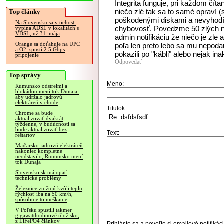
Integrita funguje, pri každom číta
niečo zlé tak sa to samé opraví (
Top články
poškodenými diskami a nevyhodí i
Na Slovensku sa v tichosti
chybovosť. Povedzme 50 zlých n
vypína ADSL v lokalitách s
VDSL, už 31. mája
admin notifikáciu že niečo je zle
Orange sa doťahuje na UPC
poľa len preto lebo sa mu nepodari
a O2, spustí 2.5 Gbps
pokazili po "kábli" alebo nejak inak
pripojenie
Odpovedať
Top správy
Meno:
Rumunsko odstrelmi a
blokádou mení tok Dunaja,
aby udržalo jadrovú
elektráreň v chode
Titulok:
Chrome sa bude
aktualizovať dvakrát
týždenne, v budúcnosti sa
bude aktualizovať bez
Text:
reštartov
Maďarsko jadrovú elektráreň
nakoniec kompletne
neodstavilo, Rumunsko mení
tok Dunaja
Slovensko.sk má opäť
technické problémy
Železnice znižujú kvôli teplu
rýchlosť iba na 50 km/h,
spôsobuje to meškanie
V Poľsku spustili takmer
gigawatthodinové úložisko,
z LiFePO4 článkov