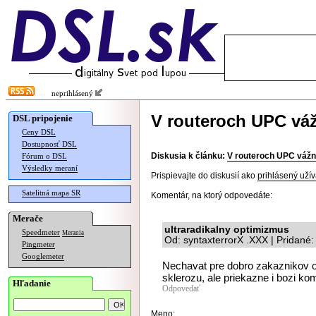
neprihlásený
V routeroch UPC váž
DSL pripojenie
Ceny DSL
Dostupnosť DSL
Diskusia k článku:
V routeroch UPC vážn
Fórum o DSL
Výsledky meraní
Prispievajte do diskusií ako
prihlásený užív
Satelitná mapa SR
Komentár, na ktorý odpovedáte:
Merače
ultraradikalny optimizmus
Speedmeter
Merania
Od: syntaxterrorX .XXX | Pridané
Pingmeter
Googlemeter
Nechavat pre dobro zakaznikov o
sklerozu, ale priekazne i bozi ko
Hľadanie
Odpovedať
Meno: