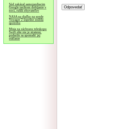
Súd zakázal samojazdiacim
Google taxíkom dobíjanie v
noci, rušili obyvateľov
NASA na diaľku na sonde
Voyager 2 úspešne znížila
spotrebu
Misia na záchranu teleskopu
Swift ešte nie je stratená,
podarilo sa spomaliť jej
otáčanie