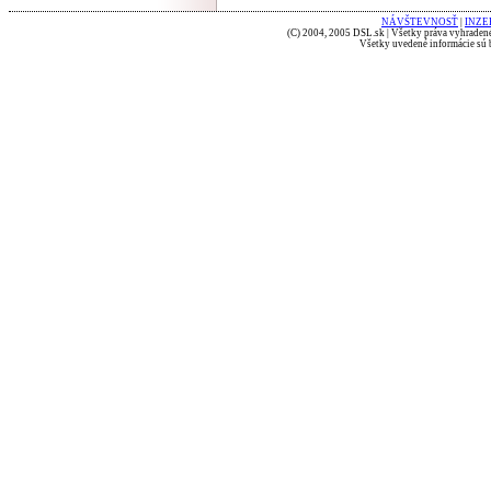
NÁVŠTEVNOSŤ
|
INZE
(C) 2004, 2005 DSL.sk | Všetky práva vyhradené
Všetky uvedené informácie sú b