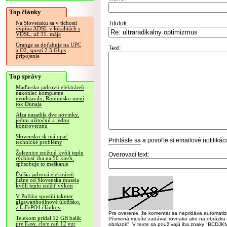
Top články
Titulok:
Na Slovensku sa v tichosti
vypína ADSL v lokalitách s
VDSL, už 31. mája
Orange sa doťahuje na UPC
Text:
a O2, spustí 2.5 Gbps
pripojenie
Top správy
Maďarsko jadrovú elektráreň
nakoniec kompletne
neodstavilo, Rumunsko mení
tok Dunaja
Alza nasadila dve novinky,
jednu užitočnú a jednu
kontroverznú
Slovensko.sk má opäť
Prihláste sa
a povoľte si emailové notifiká
technické problémy
Železnice znižujú kvôli teplu
Overovací text:
rýchlosť iba na 50 km/h,
spôsobuje to meškanie
Ďalšia jadrová elektráreň
južne od Slovenska musela
kvôli teplu znížiť výkon
V Poľsku spustili takmer
gigawatthodinové úložisko,
z LiFePO4 článkov
Pre overenie, že komentár sa nepridáva automatizov
Telekom pridal 12 GB balík
Písmená musíte zadávať rovnako ako na obrázku veľk
pre Easy, chce zaň 12 eur
obrázok". V texte sa používajú iba znaky "BC