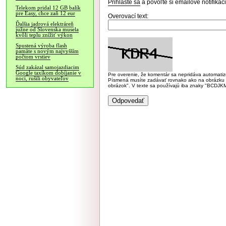
Prihláste sa
a povoľte si emailové notifiká
Telekom pridal 12 GB balík
pre Easy, chce zaň 12 eur
Overovací text:
Ďalšia jadrová elektráreň
južne od Slovenska musela
kvôli teplu znížiť výkon
Spustená výroba flash
pamäte s novým najvyšším
počtom vrstiev
Súd zakázal samojazdiacim
Google taxíkom dobíjanie v
Pre overenie, že komentár sa nepridáva automatizov
noci, rušili obyvateľov
Písmená musíte zadávať rovnako ako na obrázku veľk
obrázok". V texte sa používajú iba znaky "BC