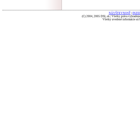
NÁVŠTEVNOSŤ
|
INZE
(C) 2004, 2005 DSL.sk | Všetky práva vyhradené
Všetky uvedené informácie sú b