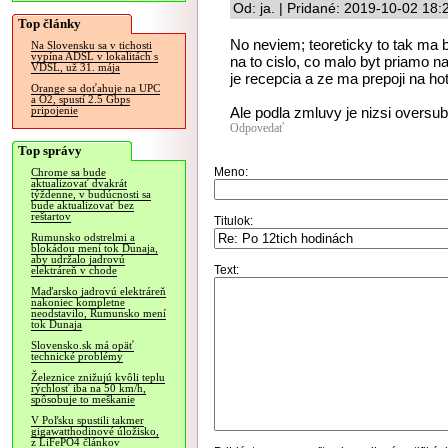
Od: ja. | Pridané: 2019-10-02 18:
Top články
No neviem; teoreticky to tak ma b
Na Slovensku sa v tichosti
vypína ADSL v lokalitách s
na to cislo, co malo byt priamo n
VDSL, už 31. mája
je recepcia a ze ma prepoji na hot
Orange sa doťahuje na UPC
a O2, spustí 2.5 Gbps
Ale podla zmluvy je nizsi oversubs
pripojenie
Odpovedať
Top správy
Meno:
Chrome sa bude
aktualizovať dvakrát
týždenne, v budúcnosti sa
bude aktualizovať bez
reštartov
Titulok:
Rumunsko odstrelmi a
blokádou mení tok Dunaja,
aby udržalo jadrovú
Text:
elektráreň v chode
Maďarsko jadrovú elektráreň
nakoniec kompletne
neodstavilo, Rumunsko mení
tok Dunaja
Slovensko.sk má opäť
technické problémy
Železnice znižujú kvôli teplu
rýchlosť iba na 50 km/h,
spôsobuje to meškanie
V Poľsku spustili takmer
gigawatthodinové úložisko,
z LiFePO4 článkov