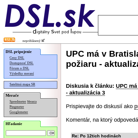
neprihlásený
UPC má v Bratisl
DSL pripojenie
Ceny DSL
požiaru - aktualiz
Dostupnosť DSL
Fórum o DSL
Výsledky meraní
Satelitná mapa SR
Diskusia k článku:
UPC má v
- aktualizácia 3
Merače
Speedmeter
Merania
Prispievajte do diskusií ako
p
Pingmeter
Googlemeter
Komentár, na ktorý odpovedá
Hľadanie
Re: Po 12tich hodinách