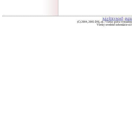
NÁVŠTEVNOSŤ
|
INZE
(C) 2004, 2005 DSL.sk | Všetky práva vyhradené
Všetky uvedené informácie sú b