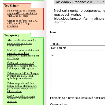
Od: vlado5 | Pridané: 2019-09-27
Top články
Nechceli nepriamo podporovat nena
Na Slovensku sa v tichosti
vypína ADSL v lokalitách s
masovych vrahov:
VDSL, už 31. mája
blog.cloudflare.com/terminating-s
Orange sa doťahuje na UPC
Odpovedať
a O2, spustí 2.5 Gbps
pripojenie
Meno:
Top správy
Alza nasadila dve novinky,
jednu užitočnú a jednu
Titulok:
kontroverznú
Maďarsko jadrovú elektráreň
nakoniec kompletne
Text:
neodstavilo, Rumunsko mení
tok Dunaja
Ďalšia jadrová elektráreň
južne od Slovenska musela
kvôli teplu znížiť výkon
Železnice znižujú kvôli teplu
rýchlosť iba na 50 km/h,
spôsobuje to meškanie
Železnice predávajú dve
tretiny lístkov elektronicky,
po donútení cestujúcich na
takýto nákup
NASA na diaľku na sonde
Prihláste sa
a povoľte si emailové notifiká
Voyager 2 úspešne znížila
spotrebu
Overovací text: