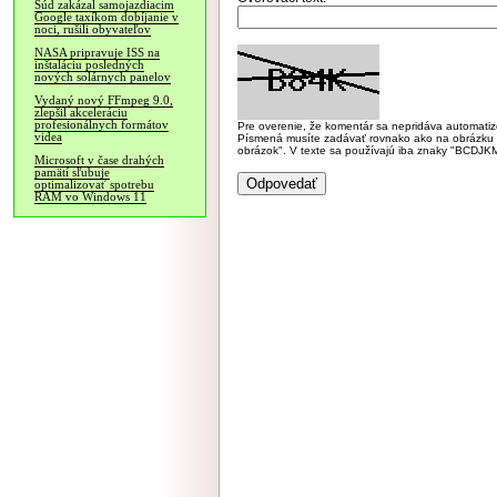
Súd zakázal samojazdiacim
Google taxíkom dobíjanie v
noci, rušili obyvateľov
NASA pripravuje ISS na
inštaláciu posledných
nových solárnych panelov
Vydaný nový FFmpeg 9.0,
zlepšil akceleráciu
profesionálnych formátov
Pre overenie, že komentár sa nepridáva automatizov
videa
Písmená musíte zadávať rovnako ako na obrázku veľk
obrázok". V texte sa používajú iba znaky "BC
Microsoft v čase drahých
pamätí sľubuje
optimalizovať spotrebu
RAM vo Windows 11