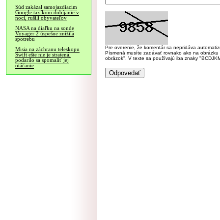
Súd zakázal samojazdiacim
Google taxíkom dobíjanie v
noci, rušili obyvateľov
NASA na diaľku na sonde
Voyager 2 úspešne znížila
spotrebu
Pre overenie, že komentár sa nepridáva automatizov
Misia na záchranu teleskopu
Písmená musíte zadávať rovnako ako na obrázku veľk
Swift ešte nie je stratená,
obrázok". V texte sa používajú iba znaky "BC
podarilo sa spomaliť jej
otáčanie