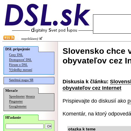
neprihlásený
Slovensko chce v
DSL pripojenie
Ceny DSL
obyvateľov cez In
Dostupnosť DSL
Fórum o DSL
Výsledky meraní
Satelitná mapa SR
Diskusia k článku:
Slovensk
obyvateľov cez Internet
Merače
Speedmeter
Merania
Prispievajte do diskusií ako
p
Pingmeter
Googlemeter
Komentár, na ktorý odpovedá
Hľadanie
otazka k teme