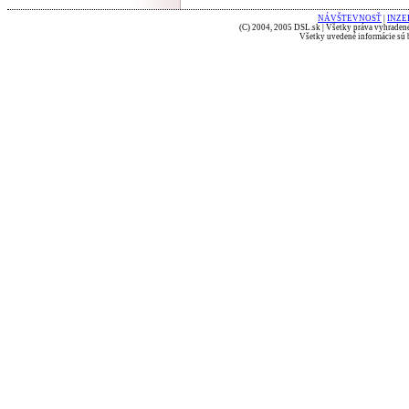
NÁVŠTEVNOSŤ
|
INZE
(C) 2004, 2005 DSL.sk | Všetky práva vyhradené
Všetky uvedené informácie sú b