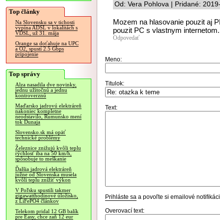
Od: Vera Pohlova | Pridané: 2019
Top články
Mozem na hlasovanie pouzit aj P
Na Slovensku sa v tichosti
vypína ADSL v lokalitách s
pouzit PC s vlastnym internetom
VDSL, už 31. mája
Odpovedať
Orange sa doťahuje na UPC
a O2, spustí 2.5 Gbps
pripojenie
Meno:
Top správy
Titulok:
Alza nasadila dve novinky,
jednu užitočnú a jednu
kontroverznú
Maďarsko jadrovú elektráreň
Text:
nakoniec kompletne
neodstavilo, Rumunsko mení
tok Dunaja
Slovensko.sk má opäť
technické problémy
Železnice znižujú kvôli teplu
rýchlosť iba na 50 km/h,
spôsobuje to meškanie
Ďalšia jadrová elektráreň
južne od Slovenska musela
kvôli teplu znížiť výkon
V Poľsku spustili takmer
gigawatthodinové úložisko,
Prihláste sa
a povoľte si emailové notifiká
z LiFePO4 článkov
Overovací text:
Telekom pridal 12 GB balík
pre Easy, chce zaň 12 eur