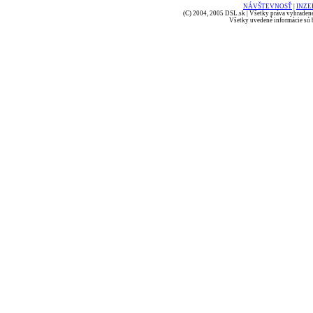
NÁVŠTEVNOSŤ
|
INZE
(C) 2004, 2005 DSL.sk | Všetky práva vyhradené
Všetky uvedené informácie sú b