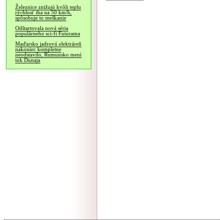
Železnice znižujú kvôli teplu
rýchlosť iba na 50 km/h,
spôsobuje to meškanie
Odštartovala nová séria
populárneho sci-fi Futurama
Maďarsko jadrovú elektráreň
nakoniec kompletne
neodstavilo, Rumunsko mení
tok Dunaja