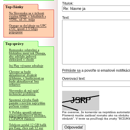
Titulok:
Top články
Na Slovensku sa v tichosti
vypína ADSL v lokalitách s
Text:
VDSL, už 31. mája
Orange sa doťahuje na UPC
a O2, spustí 2.5 Gbps
pripojenie
Top správy
Rumunsko odstrelmi a
blokádou mení tok Dunaja,
aby udržalo jadrovú
elektráreň v chode
Joj Play výrazne zdražuje
Prihláste sa
a povoľte si emailové notifiká
Chrome sa bude
aktualizovať dvakrát
týždenne, v budúcnosti sa
Overovací text:
bude aktualizovať bez
reštartov
Slovensko.sk má opäť
technické problémy
Spustená výroba flash
pamäte s novým najvyšším
počtom vrstiev
Pre overenie, že komentár sa nepridáva automatizov
V Poľsku spustili takmer
Písmená musíte zadávať rovnako ako na obrázku veľk
gigawatthodinové úložisko,
obrázok". V texte sa používajú iba znaky "BC
z LiFePO4 článkov
Telekom pridal 12 GB balík
pre Easy, chce zaň 12 eur