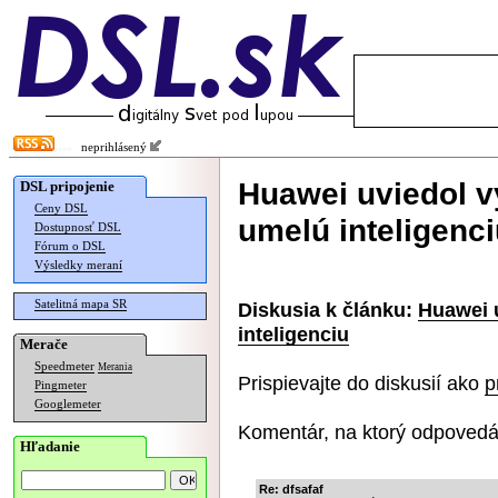
neprihlásený
Huawei uviedol v
DSL pripojenie
Ceny DSL
umelú inteligenc
Dostupnosť DSL
Fórum o DSL
Výsledky meraní
Satelitná mapa SR
Diskusia k článku:
Huawei 
inteligenciu
Merače
Speedmeter
Merania
Prispievajte do diskusií ako
p
Pingmeter
Googlemeter
Komentár, na ktorý odpovedá
Hľadanie
Re: dfsafaf