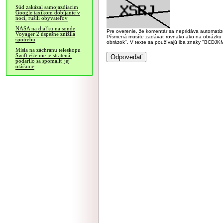
Súd zakázal samojazdiacim
Google taxíkom dobíjanie v
noci, rušili obyvateľov
NASA na diaľku na sonde
Pre overenie, že komentár sa nepridáva automatizov
Voyager 2 úspešne znížila
Písmená musíte zadávať rovnako ako na obrázku veľk
spotrebu
obrázok". V texte sa používajú iba znaky "BC
Misia na záchranu teleskopu
Swift ešte nie je stratená,
podarilo sa spomaliť jej
otáčanie