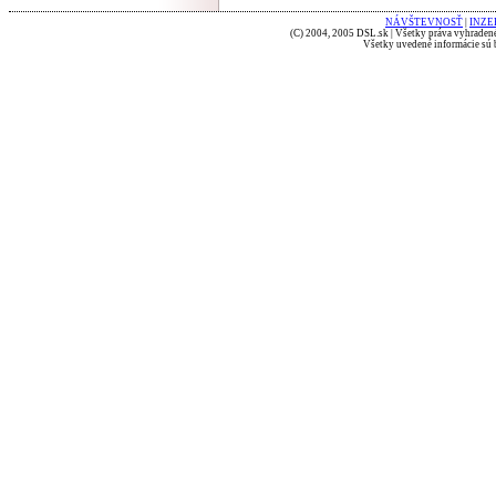
NÁVŠTEVNOSŤ
|
INZE
(C) 2004, 2005 DSL.sk | Všetky práva vyhradené
Všetky uvedené informácie sú b