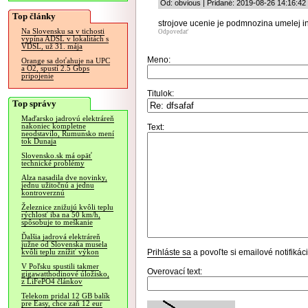
Od: obvious | Pridané: 2019-08-26 14:16:42
Top články
strojove ucenie je podmnozina umelej in
Na Slovensku sa v tichosti
Odpovedať
vypína ADSL v lokalitách s
VDSL, už 31. mája
Meno:
Orange sa doťahuje na UPC
a O2, spustí 2.5 Gbps
pripojenie
Titulok:
Top správy
Maďarsko jadrovú elektráreň
nakoniec kompletne
Text:
neodstavilo, Rumunsko mení
tok Dunaja
Slovensko.sk má opäť
technické problémy
Alza nasadila dve novinky,
jednu užitočnú a jednu
kontroverznú
Železnice znižujú kvôli teplu
rýchlosť iba na 50 km/h,
spôsobuje to meškanie
Ďalšia jadrová elektráreň
južne od Slovenska musela
Prihláste sa
a povoľte si emailové notifiká
kvôli teplu znížiť výkon
V Poľsku spustili takmer
Overovací text:
gigawatthodinové úložisko,
z LiFePO4 článkov
Telekom pridal 12 GB balík
pre Easy, chce zaň 12 eur