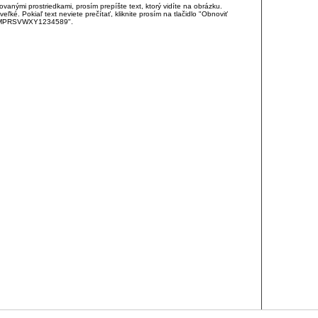
anými prostriedkami, prosím prepíšte text, ktorý vidíte na obrázku.
é. Pokiaľ text neviete prečítať, kliknite prosím na tlačidlo "Obnoviť
DJKMPRSVWXY1234589".
RCIA