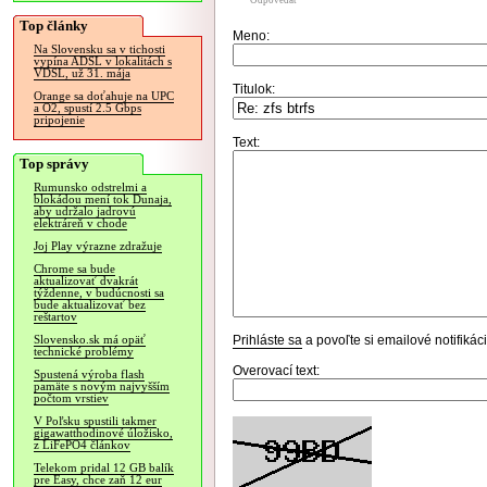
Odpovedať
Top články
Meno:
Na Slovensku sa v tichosti
vypína ADSL v lokalitách s
VDSL, už 31. mája
Titulok:
Orange sa doťahuje na UPC
a O2, spustí 2.5 Gbps
pripojenie
Text:
Top správy
Rumunsko odstrelmi a
blokádou mení tok Dunaja,
aby udržalo jadrovú
elektráreň v chode
Joj Play výrazne zdražuje
Chrome sa bude
aktualizovať dvakrát
týždenne, v budúcnosti sa
bude aktualizovať bez
reštartov
Prihláste sa
a povoľte si emailové notifiká
Slovensko.sk má opäť
technické problémy
Overovací text:
Spustená výroba flash
pamäte s novým najvyšším
počtom vrstiev
V Poľsku spustili takmer
gigawatthodinové úložisko,
z LiFePO4 článkov
Telekom pridal 12 GB balík
pre Easy, chce zaň 12 eur