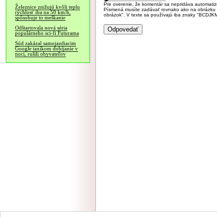
Pre overenie, že komentár sa nepridáva automatizov
Železnice znižujú kvôli teplu
Písmená musíte zadávať rovnako ako na obrázku veľk
rýchlosť iba na 50 km/h,
obrázok". V texte sa používajú iba znaky "BC
spôsobuje to meškanie
Odštartovala nová séria
populárneho sci-fi Futurama
Súd zakázal samojazdiacim
Google taxíkom dobíjanie v
noci, rušili obyvateľov
NÁVŠTEVNOSŤ
|
INZE