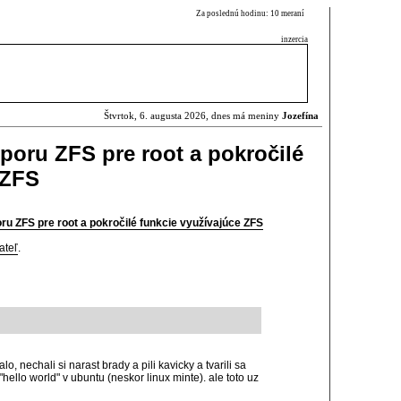
Za poslednú hodinu: 10 meraní
inzercia
Štvrtok, 6. augusta 2026, dnes má meniny
Jozefína
oru ZFS pre root a pokročilé
 ZFS
u ZFS pre root a pokročilé funkcie využívajúce ZFS
ateľ
.
 nechali si narast brady a pili kavicky a tvarili sa
hello world" v ubuntu (neskor linux minte). ale toto uz