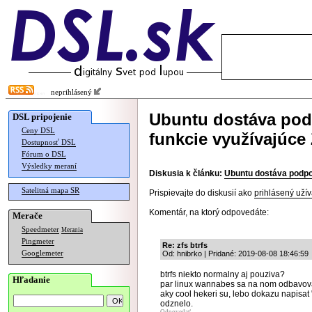
neprihlásený
Ubuntu dostáva podp
DSL pripojenie
Ceny DSL
funkcie využívajúce
Dostupnosť DSL
Fórum o DSL
Výsledky meraní
Diskusia k článku:
Ubuntu dostáva podpor
Satelitná mapa SR
Prispievajte do diskusií ako
prihlásený užív
Komentár, na ktorý odpovedáte:
Merače
Speedmeter
Merania
Pingmeter
Re: zfs btrfs
Googlemeter
Od: hnibrko | Pridané: 2019-08-08 18:46:59
btrfs niekto normalny aj pouziva?
Hľadanie
par linux wannabes sa na nom odbavovalo,
aky cool hekeri su, lebo dokazu napisat "
odznelo.