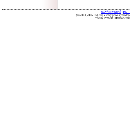
NÁVŠTEVNOSŤ
|
INZE
(C) 2004, 2005 DSL.sk | Všetky práva vyhradené
Všetky uvedené informácie sú b