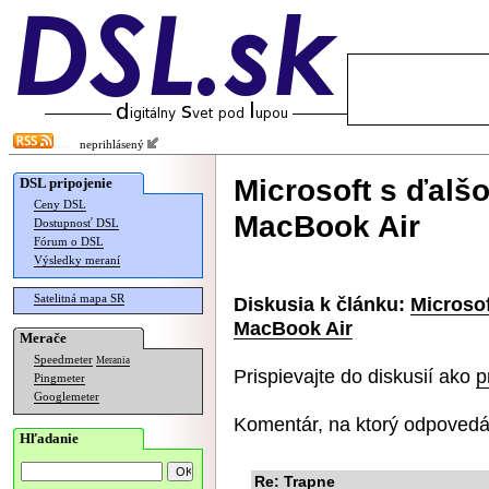
neprihlásený
Microsoft s ďalš
DSL pripojenie
Ceny DSL
MacBook Air
Dostupnosť DSL
Fórum o DSL
Výsledky meraní
Satelitná mapa SR
Diskusia k článku:
Microsof
MacBook Air
Merače
Speedmeter
Merania
Prispievajte do diskusií ako
p
Pingmeter
Googlemeter
Komentár, na ktorý odpovedá
Hľadanie
Re: Trapne