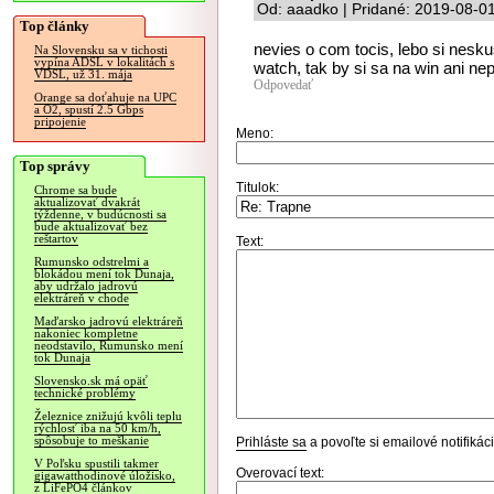
Od: aaadko | Pridané: 2019-08-0
Top články
nevies o com tocis, lebo si nesku
Na Slovensku sa v tichosti
vypína ADSL v lokalitách s
watch, tak by si sa na win ani nep
VDSL, už 31. mája
Odpovedať
Orange sa doťahuje na UPC
a O2, spustí 2.5 Gbps
pripojenie
Meno:
Top správy
Titulok:
Chrome sa bude
aktualizovať dvakrát
týždenne, v budúcnosti sa
bude aktualizovať bez
reštartov
Text:
Rumunsko odstrelmi a
blokádou mení tok Dunaja,
aby udržalo jadrovú
elektráreň v chode
Maďarsko jadrovú elektráreň
nakoniec kompletne
neodstavilo, Rumunsko mení
tok Dunaja
Slovensko.sk má opäť
technické problémy
Železnice znižujú kvôli teplu
rýchlosť iba na 50 km/h,
spôsobuje to meškanie
Prihláste sa
a povoľte si emailové notifiká
V Poľsku spustili takmer
Overovací text:
gigawatthodinové úložisko,
z LiFePO4 článkov