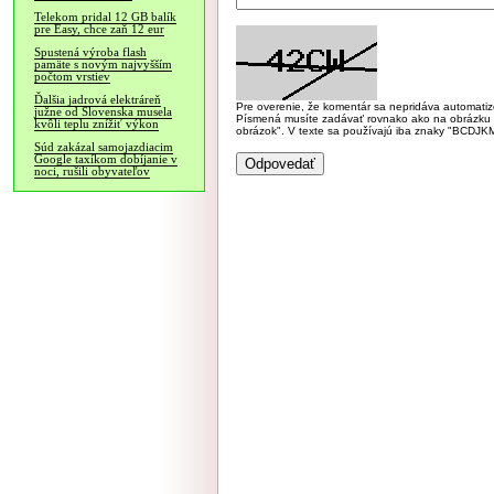
Telekom pridal 12 GB balík
pre Easy, chce zaň 12 eur
Spustená výroba flash
pamäte s novým najvyšším
počtom vrstiev
Ďalšia jadrová elektráreň
Pre overenie, že komentár sa nepridáva automatizov
južne od Slovenska musela
Písmená musíte zadávať rovnako ako na obrázku veľk
kvôli teplu znížiť výkon
obrázok". V texte sa používajú iba znaky "BC
Súd zakázal samojazdiacim
Google taxíkom dobíjanie v
noci, rušili obyvateľov