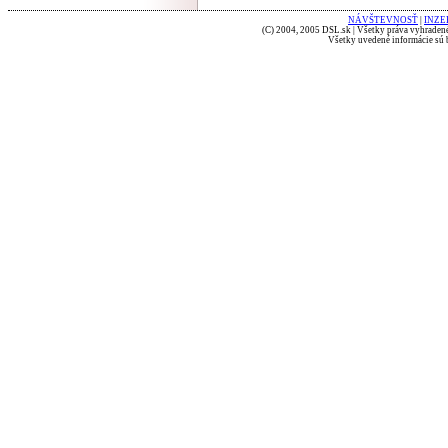
NÁVŠTEVNOSŤ
|
INZE
(C) 2004, 2005 DSL.sk | Všetky práva vyhradené
Všetky uvedené informácie sú b