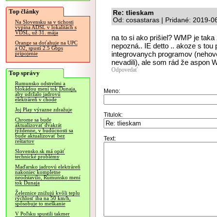
Top články
Re: tlieskam
Od: cosastaras | Pridané: 2019-0
Na Slovensku sa v tichosti
vypína ADSL v lokalitách s
VDSL, už 31. mája
na to si ako prišiel? WMP je taka
Orange sa doťahuje na UPC
nepozná.. IE detto .. akoze s tou
a O2, spustí 2.5 Gbps
integrovanych programov (nehovo
pripojenie
nevadili), ale som rád že aspon
Odpovedať
Top správy
Rumunsko odstrelmi a
blokádou mení tok Dunaja,
Meno:
aby udržalo jadrovú
elektráreň v chode
Joj Play výrazne zdražuje
Titulok:
Chrome sa bude
aktualizovať dvakrát
týždenne, v budúcnosti sa
bude aktualizovať bez
Text:
reštartov
Slovensko.sk má opäť
technické problémy
Maďarsko jadrovú elektráreň
nakoniec kompletne
neodstavilo, Rumunsko mení
tok Dunaja
Železnice znižujú kvôli teplu
rýchlosť iba na 50 km/h,
spôsobuje to meškanie
V Poľsku spustili takmer