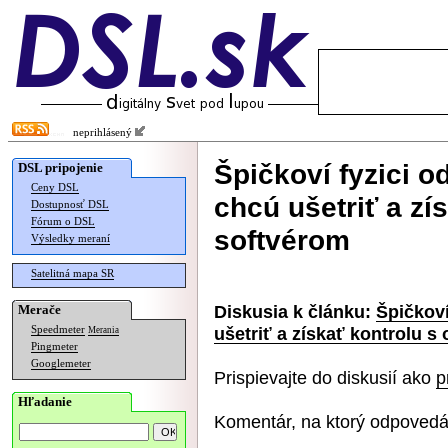
neprihlásený
Špičkoví fyzici o
DSL pripojenie
Ceny DSL
chcú ušetriť a zí
Dostupnosť DSL
Fórum o DSL
softvérom
Výsledky meraní
Satelitná mapa SR
Diskusia k článku:
Špičkoví
Merače
ušetriť a získať kontrolu s
Speedmeter
Merania
Pingmeter
Googlemeter
Prispievajte do diskusií ako
p
Hľadanie
Komentár, na ktorý odpovedá