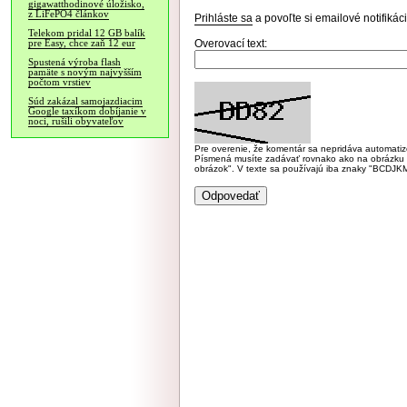
gigawatthodinové úložisko,
z LiFePO4 článkov
Prihláste sa
a povoľte si emailové notifiká
Telekom pridal 12 GB balík
Overovací text:
pre Easy, chce zaň 12 eur
Spustená výroba flash
pamäte s novým najvyšším
počtom vrstiev
Súd zakázal samojazdiacim
Google taxíkom dobíjanie v
noci, rušili obyvateľov
Pre overenie, že komentár sa nepridáva automatizov
Písmená musíte zadávať rovnako ako na obrázku veľk
obrázok". V texte sa používajú iba znaky "BC