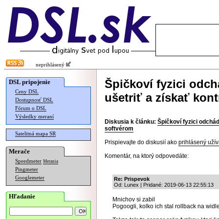
neprihlásený
Špičkoví fyzici odc
DSL pripojenie
Ceny DSL
ušetriť a získať kon
Dostupnosť DSL
Fórum o DSL
Výsledky meraní
Diskusia k článku:
Špičkoví fyzici odchád
softvérom
Satelitná mapa SR
Prispievajte do diskusií ako
prihlásený užív
Merače
Komentár, na ktorý odpovedáte:
Speedmeter
Merania
Pingmeter
Googlemeter
Re: Prispevok
Od: Lunex | Pridané: 2019-06-13 22:55:13
Hľadanie
Mnichov si zabil
Pogoogli, kolko ich stal rollback na widle