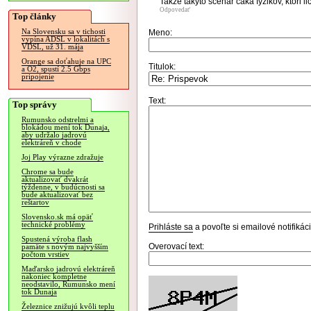
Takze takyto scenar caka fyzikov, ktori l
Odpovedať
Top články
Na Slovensku sa v tichosti
Meno:
vypína ADSL v lokalitách s
VDSL, už 31. mája
Orange sa doťahuje na UPC
Titulok:
a O2, spustí 2.5 Gbps
pripojenie
Text:
Top správy
Rumunsko odstrelmi a
blokádou mení tok Dunaja,
aby udržalo jadrovú
elektráreň v chode
Joj Play výrazne zdražuje
Chrome sa bude
aktualizovať dvakrát
týždenne, v budúcnosti sa
bude aktualizovať bez
reštartov
Slovensko.sk má opäť
technické problémy
Prihláste sa
a povoľte si emailové notifiká
Spustená výroba flash
Overovací text:
pamäte s novým najvyšším
počtom vrstiev
Maďarsko jadrovú elektráreň
nakoniec kompletne
neodstavilo, Rumunsko mení
tok Dunaja
Železnice znižujú kvôli teplu