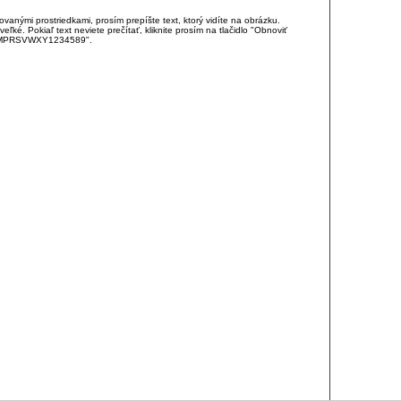
anými prostriedkami, prosím prepíšte text, ktorý vidíte na obrázku.
é. Pokiaľ text neviete prečítať, kliknite prosím na tlačidlo "Obnoviť
DJKMPRSVWXY1234589".