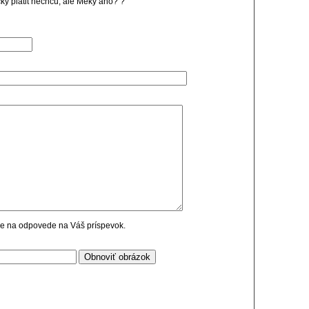
icky platit nechcu, ale Meky ano? ?
cie na odpovede na Váš príspevok.