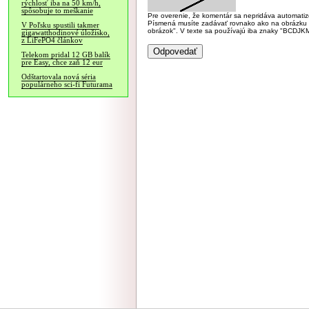
rýchlosť iba na 50 km/h,
spôsobuje to meškanie
Pre overenie, že komentár sa nepridáva automatizov
Písmená musíte zadávať rovnako ako na obrázku veľk
V Poľsku spustili takmer
obrázok". V texte sa používajú iba znaky "BC
gigawatthodinové úložisko,
z LiFePO4 článkov
Telekom pridal 12 GB balík
pre Easy, chce zaň 12 eur
Odštartovala nová séria
populárneho sci-fi Futurama