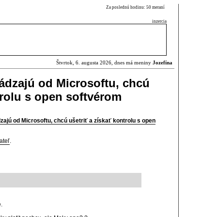
Za poslednú hodinu: 50 meraní
inzercia
Štvrtok, 6. augusta 2026, dnes má meniny
Jozefína
hádzajú od Microsoftu, chcú
trolu s open softvérom
zajú od Microsoftu, chcú ušetriť a získať kontrolu s open
ateľ
.
.