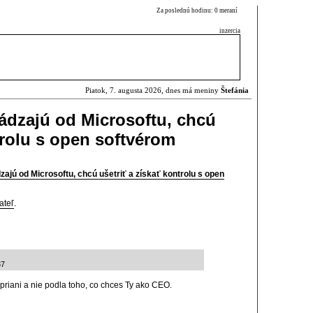
Za poslednú hodinu: 0 meraní
inzercia
Piatok, 7. augusta 2026, dnes má meniny
Štefánia
hádzajú od Microsoftu, chcú
trolu s open softvérom
zajú od Microsoftu, chcú ušetriť a získať kontrolu s open
ateľ
.
37
 priani a nie podla toho, co chces Ty ako CEO.