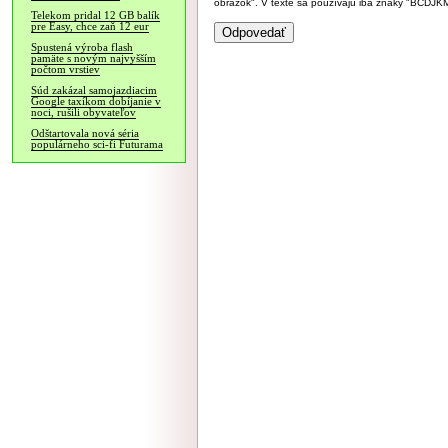
obrázok". V texte sa používajú iba znaky "BC
Telekom pridal 12 GB balík
pre Easy, chce zaň 12 eur
Spustená výroba flash
pamäte s novým najvyšším
počtom vrstiev
Súd zakázal samojazdiacim
Google taxíkom dobíjanie v
noci, rušili obyvateľov
Odštartovala nová séria
populárneho sci-fi Futurama