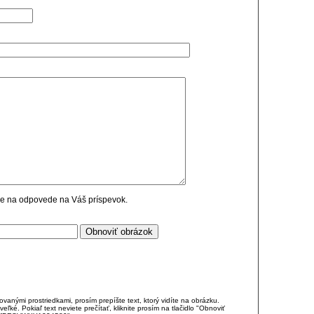
cie na odpovede na Váš príspevok.
anými prostriedkami, prosím prepíšte text, ktorý vidíte na obrázku.
é. Pokiaľ text neviete prečítať, kliknite prosím na tlačidlo "Obnoviť