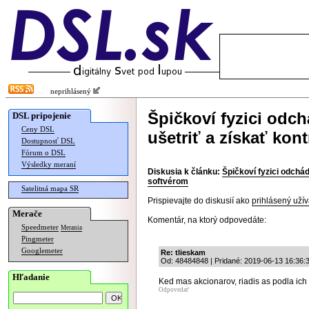
neprihlásený
Špičkoví fyzici odc
DSL pripojenie
Ceny DSL
ušetriť a získať kon
Dostupnosť DSL
Fórum o DSL
Výsledky meraní
Diskusia k článku:
Špičkoví fyzici odchád
softvérom
Satelitná mapa SR
Prispievajte do diskusií ako
prihlásený užív
Merače
Komentár, na ktorý odpovedáte:
Speedmeter
Merania
Pingmeter
Googlemeter
Re: tlieskam
Od: 48484848 | Pridané: 2019-06-13 16:36:
Hľadanie
Ked mas akcionarov, riadis as podla ich
Odpovedať