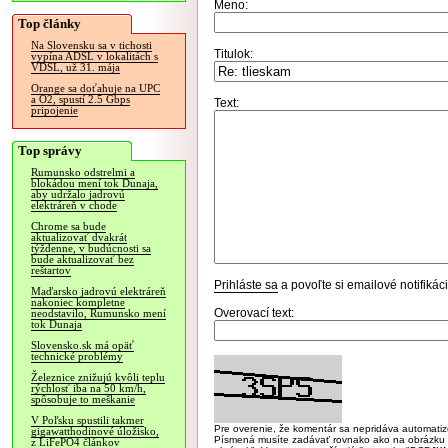
Meno:
Top články
Na Slovensku sa v tichosti
Titulok:
vypína ADSL v lokalitách s
VDSL, už 31. mája
Orange sa doťahuje na UPC
a O2, spustí 2.5 Gbps
Text:
pripojenie
Top správy
Rumunsko odstrelmi a
blokádou mení tok Dunaja,
aby udržalo jadrovú
elektráreň v chode
Chrome sa bude
aktualizovať dvakrát
týždenne, v budúcnosti sa
bude aktualizovať bez
reštartov
Prihláste sa
a povoľte si emailové notifiká
Maďarsko jadrovú elektráreň
nakoniec kompletne
Overovací text:
neodstavilo, Rumunsko mení
tok Dunaja
Slovensko.sk má opäť
technické problémy
Železnice znižujú kvôli teplu
rýchlosť iba na 50 km/h,
spôsobuje to meškanie
V Poľsku spustili takmer
Pre overenie, že komentár sa nepridáva automatizov
gigawatthodinové úložisko,
Písmená musíte zadávať rovnako ako na obrázku veľk
z LiFePO4 článkov