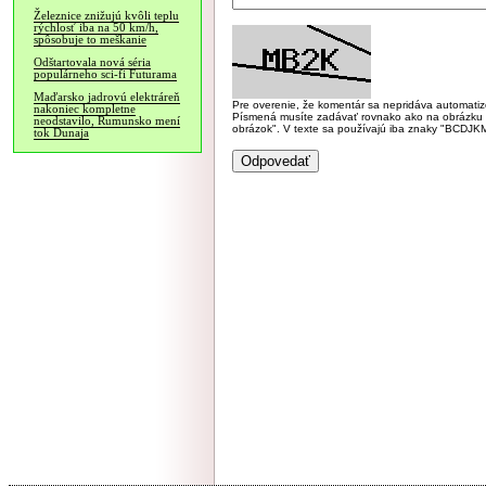
Železnice znižujú kvôli teplu
rýchlosť iba na 50 km/h,
spôsobuje to meškanie
Odštartovala nová séria
populárneho sci-fi Futurama
Maďarsko jadrovú elektráreň
Pre overenie, že komentár sa nepridáva automatizov
nakoniec kompletne
Písmená musíte zadávať rovnako ako na obrázku veľk
neodstavilo, Rumunsko mení
obrázok". V texte sa používajú iba znaky "BC
tok Dunaja