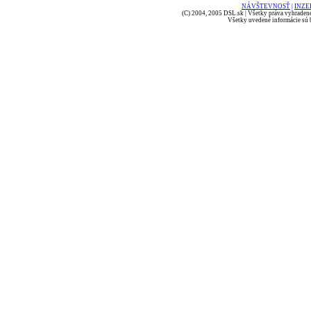
NÁVŠTEVNOSŤ
|
INZE
(C) 2004, 2005 DSL.sk | Všetky práva vyhradené
Všetky uvedené informácie sú b