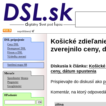
neprihlásený
Košické zdieľani
DSL pripojenie
Ceny DSL
zverejnilo ceny,
Dostupnosť DSL
Fórum o DSL
Výsledky meraní
Satelitná mapa SR
Diskusia k článku:
Košické 
ceny, dátum spustenia
Merače
Speedmeter
Merania
Prispievajte do diskusií ako
p
Pingmeter
Googlemeter
Komentár, na ktorý odpovedá
Hľadanie
zilina