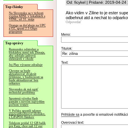
Od: ficykel | Pridané: 2019-04-24
Top články
Ako vidim v Ziline to je ester su
Na Slovensku sa v tichosti
vypína ADSL v lokalitách s
odbehnut atd a nechat to odparko
VDSL, už 31. mája
Odpovedať
Orange sa doťahuje na UPC
a O2, spustí 2.5 Gbps
pripojenie
Meno:
Top správy
Titulok:
Rumunsko odstrelmi a
blokádou mení tok Dunaja,
aby udržalo jadrovú
elektráreň v chode
Text:
Joj Play výrazne zdražuje
Chrome sa bude
aktualizovať dvakrát
týždenne, v budúcnosti sa
bude aktualizovať bez
reštartov
Slovensko.sk má opäť
technické problémy
Spustená výroba flash
pamäte s novým najvyšším
počtom vrstiev
V Poľsku spustili takmer
gigawatthodinové úložisko,
Prihláste sa
a povoľte si emailové notifiká
z LiFePO4 článkov
Overovací text:
Telekom pridal 12 GB balík
pre Easy, chce zaň 12 eur