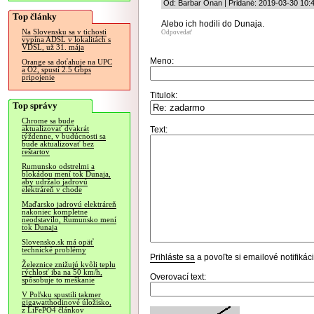
Od: Barbar Onan | Pridané: 2019-03-30 10:
Top články
Alebo ich hodili do Dunaja.
Na Slovensku sa v tichosti
Odpovedať
vypína ADSL v lokalitách s
VDSL, už 31. mája
Meno:
Orange sa doťahuje na UPC
a O2, spustí 2.5 Gbps
pripojenie
Titulok:
Top správy
Chrome sa bude
aktualizovať dvakrát
Text:
týždenne, v budúcnosti sa
bude aktualizovať bez
reštartov
Rumunsko odstrelmi a
blokádou mení tok Dunaja,
aby udržalo jadrovú
elektráreň v chode
Maďarsko jadrovú elektráreň
nakoniec kompletne
neodstavilo, Rumunsko mení
tok Dunaja
Slovensko.sk má opäť
technické problémy
Prihláste sa
a povoľte si emailové notifiká
Železnice znižujú kvôli teplu
rýchlosť iba na 50 km/h,
Overovací text:
spôsobuje to meškanie
V Poľsku spustili takmer
gigawatthodinové úložisko,
z LiFePO4 článkov