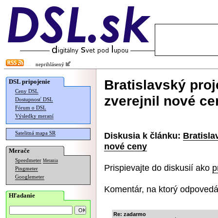
neprihlásený
Bratislavský proj
DSL pripojenie
Ceny DSL
zverejnil nové ce
Dostupnosť DSL
Fórum o DSL
Výsledky meraní
Satelitná mapa SR
Diskusia k článku:
Bratisla
nové ceny
Merače
Speedmeter
Merania
Prispievajte do diskusií ako
p
Pingmeter
Googlemeter
Komentár, na ktorý odpovedá
Hľadanie
Re: zadarmo