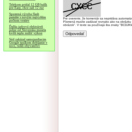
Telekom pridal 12 GB balík
pre Easy, chce zaň 12 eur
Spustená výroba flash
pamäte s novým najvyšším
Pre overenie, že komentár sa nepridáva automatizov
počtom vrstiev
Písmená musíte zadávať rovnako ako na obrázku veľk
obrázok". V texte sa používajú iba znaky "BC
Ďalšia jadrová elektráreň
južne od Slovenska musela
kvôli teplu znížiť výkon
Súd zakázal samojazdiacim
Google taxíkom dobíjanie v
noci, rušili obyvateľov