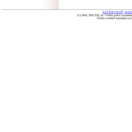
NÁVŠTEVNOSŤ
|
INZE
(C) 2004, 2005 DSL.sk | Všetky práva vyhradené
Všetky uvedené informácie sú b