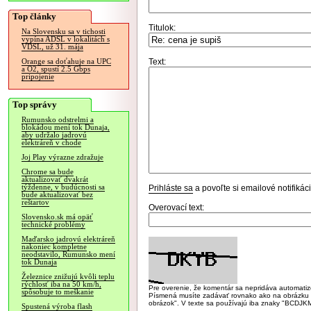
Top články
Titulok:
Na Slovensku sa v tichosti
vypína ADSL v lokalitách s
VDSL, už 31. mája
Text:
Orange sa doťahuje na UPC
a O2, spustí 2.5 Gbps
pripojenie
Top správy
Rumunsko odstrelmi a
blokádou mení tok Dunaja,
aby udržalo jadrovú
elektráreň v chode
Joj Play výrazne zdražuje
Chrome sa bude
aktualizovať dvakrát
týždenne, v budúcnosti sa
Prihláste sa
a povoľte si emailové notifiká
bude aktualizovať bez
reštartov
Overovací text:
Slovensko.sk má opäť
technické problémy
Maďarsko jadrovú elektráreň
nakoniec kompletne
neodstavilo, Rumunsko mení
tok Dunaja
Železnice znižujú kvôli teplu
rýchlosť iba na 50 km/h,
Pre overenie, že komentár sa nepridáva automatizov
spôsobuje to meškanie
Písmená musíte zadávať rovnako ako na obrázku veľk
obrázok". V texte sa používajú iba znaky "BC
Spustená výroba flash