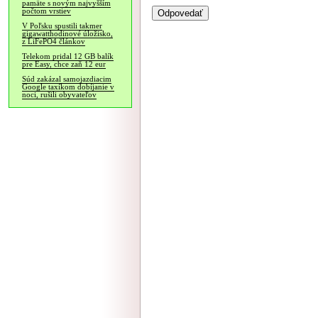
pamäte s novým najvyšším
počtom vrstiev
V Poľsku spustili takmer
gigawatthodinové úložisko,
z LiFePO4 článkov
Telekom pridal 12 GB balík
pre Easy, chce zaň 12 eur
Súd zakázal samojazdiacim
Google taxíkom dobíjanie v
noci, rušili obyvateľov