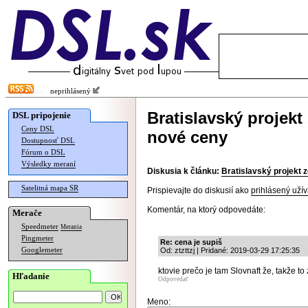
neprihlásený
Bratislavský projekt
DSL pripojenie
Ceny DSL
nové ceny
Dostupnosť DSL
Fórum o DSL
Výsledky meraní
Diskusia k článku:
Bratislavský projekt 
Satelitná mapa SR
Prispievajte do diskusií ako
prihlásený užív
Komentár, na ktorý odpovedáte:
Merače
Speedmeter
Merania
Pingmeter
Re: cena je supiš
Googlemeter
Od: ztzttzj | Pridané: 2019-03-29 17:25:35
ktovie prečo je tam Slovnaft že, takže to 
Hľadanie
Odpovedať
Meno: