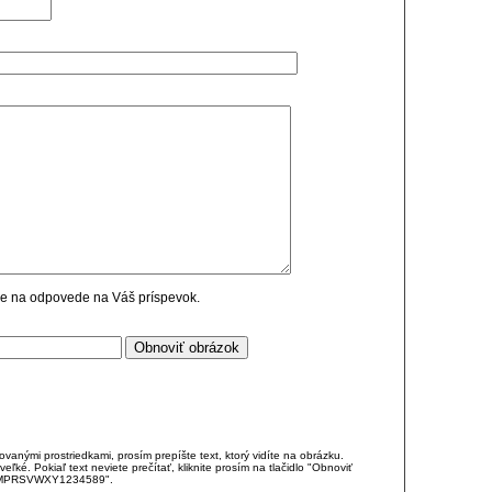
cie na odpovede na Váš príspevok.
anými prostriedkami, prosím prepíšte text, ktorý vidíte na obrázku.
é. Pokiaľ text neviete prečítať, kliknite prosím na tlačidlo "Obnoviť
DJKMPRSVWXY1234589".