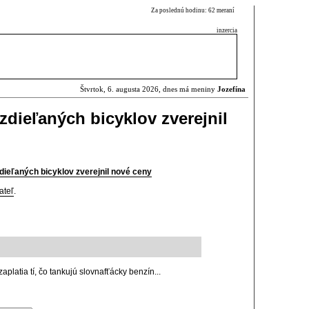
Za poslednú hodinu: 62 meraní
inzercia
Štvrtok, 6. augusta 2026, dnes má meniny
Jozefína
 zdieľaných bicyklov zverejnil
zdieľaných bicyklov zverejnil nové ceny
ateľ
.
zaplatia tí, čo tankujú slovnafťácky benzín...