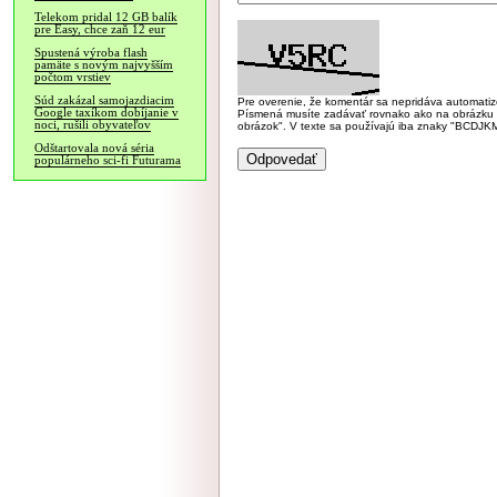
Telekom pridal 12 GB balík
pre Easy, chce zaň 12 eur
Spustená výroba flash
pamäte s novým najvyšším
počtom vrstiev
Súd zakázal samojazdiacim
Pre overenie, že komentár sa nepridáva automatizov
Google taxíkom dobíjanie v
Písmená musíte zadávať rovnako ako na obrázku veľk
noci, rušili obyvateľov
obrázok". V texte sa používajú iba znaky "BC
Odštartovala nová séria
populárneho sci-fi Futurama