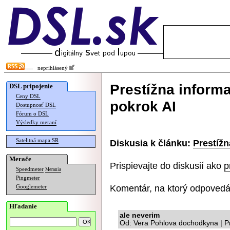
neprihlásený
Prestížna inform
DSL pripojenie
Ceny DSL
pokrok AI
Dostupnosť DSL
Fórum o DSL
Výsledky meraní
Satelitná mapa SR
Diskusia k článku:
Prestížn
Merače
Prispievajte do diskusií ako
p
Speedmeter
Merania
Pingmeter
Komentár, na ktorý odpovedá
Googlemeter
Hľadanie
ale neverim
Od: Vera Pohlova dochodkyna | P