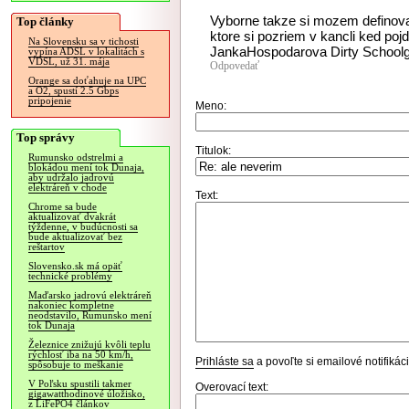
Vyborne takze si mozem definovat
Top články
ktore si pozriem v kancli ked po
Na Slovensku sa v tichosti
JankaHospodarova Dirty Schoolgi
vypína ADSL v lokalitách s
VDSL, už 31. mája
Odpovedať
Orange sa doťahuje na UPC
a O2, spustí 2.5 Gbps
pripojenie
Meno:
Top správy
Titulok:
Rumunsko odstrelmi a
blokádou mení tok Dunaja,
aby udržalo jadrovú
elektráreň v chode
Text:
Chrome sa bude
aktualizovať dvakrát
týždenne, v budúcnosti sa
bude aktualizovať bez
reštartov
Slovensko.sk má opäť
technické problémy
Maďarsko jadrovú elektráreň
nakoniec kompletne
neodstavilo, Rumunsko mení
tok Dunaja
Železnice znižujú kvôli teplu
rýchlosť iba na 50 km/h,
Prihláste sa
a povoľte si emailové notifiká
spôsobuje to meškanie
V Poľsku spustili takmer
Overovací text:
gigawatthodinové úložisko,
z LiFePO4 článkov