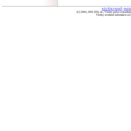
NÁVŠTEVNOSŤ
|
INZE
(C) 2004, 2005 DSL.sk | Všetky práva vyhradené
Všetky uvedené informácie sú b