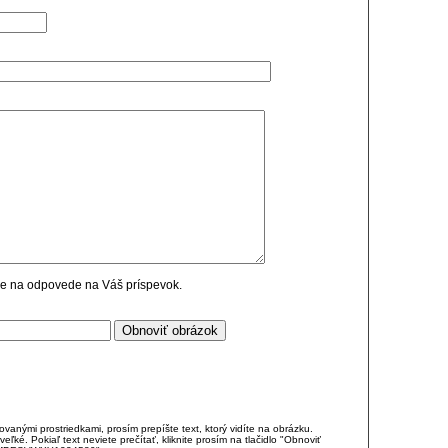
cie na odpovede na Váš príspevok.
anými prostriedkami, prosím prepíšte text, ktorý vidíte na obrázku.
é. Pokiaľ text neviete prečítať, kliknite prosím na tlačidlo "Obnoviť