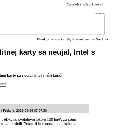
Za poslednú hodinu: 11 meraní
inzercia
Piatok, 7. augusta 2026, dnes má meniny
Štefánia
itnej karty sa neujal, Intel s
nej karty sa neujal, Intel s ním končí
ateľ
.
 Pridané: 2019-03-26 07:07:36
 LEDky so svetelnym tokom 130 lm/W za cenu
stale svietit. Potom ti ich predam na skolenia.