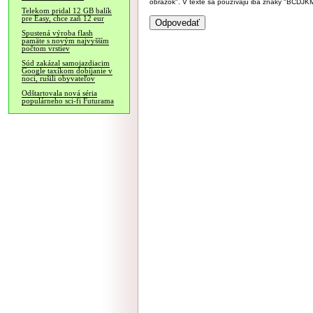
obrázok". V texte sa používajú iba znaky "BC
Telekom pridal 12 GB balík
pre Easy, chce zaň 12 eur
Spustená výroba flash
pamäte s novým najvyšším
počtom vrstiev
Súd zakázal samojazdiacim
Google taxíkom dobíjanie v
noci, rušili obyvateľov
Odštartovala nová séria
populárneho sci-fi Futurama