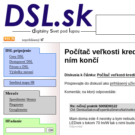
neprihlásený
Počítač veľkosti kred
DSL pripojenie
Ceny DSL
ním končí
Dostupnosť DSL
Fórum o DSL
Výsledky meraní
Diskusia k článku:
Počítač veľkosti kredit
Satelitná mapa SR
Prispievajte do diskusií ako
prihlásený užív
Komentár, na ktorý odpovedáte:
Merače
Speedmeter
Merania
Pingmeter
Re: ničivý praktik S005E00122
Googlemeter
Od: DenisaSakovaExpertkaSmeruNaVsetko |
Mam doma este 4 neonky a kym nebudu
Hľadanie
LEDiek s tokom 70 lm/W tak s nimi budem 
Odpovedať