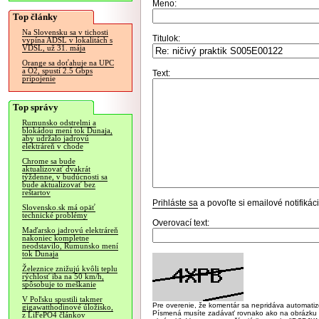
Meno:
Top články
Na Slovensku sa v tichosti
Titulok:
vypína ADSL v lokalitách s
VDSL, už 31. mája
Orange sa doťahuje na UPC
a O2, spustí 2.5 Gbps
Text:
pripojenie
Top správy
Rumunsko odstrelmi a
blokádou mení tok Dunaja,
aby udržalo jadrovú
elektráreň v chode
Chrome sa bude
aktualizovať dvakrát
týždenne, v budúcnosti sa
bude aktualizovať bez
reštartov
Prihláste sa
a povoľte si emailové notifiká
Slovensko.sk má opäť
technické problémy
Overovací text:
Maďarsko jadrovú elektráreň
nakoniec kompletne
neodstavilo, Rumunsko mení
tok Dunaja
Železnice znižujú kvôli teplu
rýchlosť iba na 50 km/h,
spôsobuje to meškanie
V Poľsku spustili takmer
Pre overenie, že komentár sa nepridáva automatizov
gigawatthodinové úložisko,
Písmená musíte zadávať rovnako ako na obrázku veľk
z LiFePO4 článkov