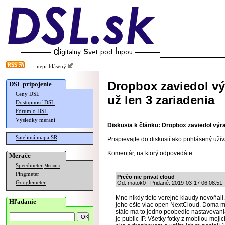
neprihlásený
Dropbox zaviedol v
DSL pripojenie
Ceny DSL
už len 3 zariadenia
Dostupnosť DSL
Fórum o DSL
Výsledky meraní
Diskusia k článku:
Dropbox zaviedol výra
Satelitná mapa SR
Prispievajte do diskusií ako
prihlásený užív
Komentár, na ktorý odpovedáte:
Merače
Speedmeter
Merania
Pingmeter
Prečo nie privat cloud
Googlemeter
Od: matok0 | Pridané: 2019-03-17 06:08:51
Mne nikdy tieto verejné klaudy nevoňal
Hľadanie
jeho ešte viac open NextCloud. Doma m
stálo ma to jedno poobedie nastavovania
je public IP. Všetky fotky z mobilou moji