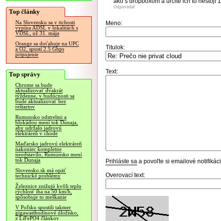
ako s dropboxom a určite ich to nestoj
Odpovedať
Top články
Na Slovensku sa v tichosti
Meno:
vypína ADSL v lokalitách s
VDSL, už 31. mája
Orange sa doťahuje na UPC
Titulok:
a O2, spustí 2.5 Gbps
pripojenie
Text:
Top správy
Chrome sa bude
aktualizovať dvakrát
týždenne, v budúcnosti sa
bude aktualizovať bez
reštartov
Rumunsko odstrelmi a
blokádou mení tok Dunaja,
aby udržalo jadrovú
elektráreň v chode
Maďarsko jadrovú elektráreň
nakoniec kompletne
neodstavilo, Rumunsko mení
tok Dunaja
Prihláste sa
a povoľte si emailové notifiká
Slovensko.sk má opäť
Overovací text:
technické problémy
Železnice znižujú kvôli teplu
rýchlosť iba na 50 km/h,
spôsobuje to meškanie
V Poľsku spustili takmer
gigawatthodinové úložisko,
z LiFePO4 článkov