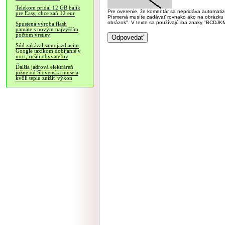
Telekom pridal 12 GB balík
Pre overenie, že komentár sa nepridáva automatizov
pre Easy, chce zaň 12 eur
Písmená musíte zadávať rovnako ako na obrázku veľk
obrázok". V texte sa používajú iba znaky "BC
Spustená výroba flash
pamäte s novým najvyšším
počtom vrstiev
Súd zakázal samojazdiacim
Google taxíkom dobíjanie v
noci, rušili obyvateľov
Ďalšia jadrová elektráreň
južne od Slovenska musela
kvôli teplu znížiť výkon