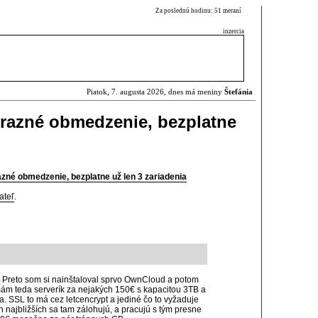
Za poslednú hodinu: 51 meraní
inzercia
Piatok, 7. augusta 2026, dnes má meniny
Štefánia
ýrazné obmedzenie, bezplatne
zné obmedzenie, bezplatne už len 3 zariadenia
ateľ
.
i. Preto som si nainštaloval sprvo OwnCloud a potom
ám teda serverík za nejakých 150€ s kapacitou 3TB a
. SSL to má cez letcencrypt a jediné čo to vyžaduje
ch najbližších sa tam zálohujú, a pracujú s tým presne