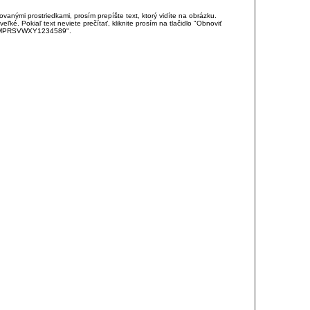
anými prostriedkami, prosím prepíšte text, ktorý vidíte na obrázku.
é. Pokiaľ text neviete prečítať, kliknite prosím na tlačidlo "Obnoviť
DJKMPRSVWXY1234589".