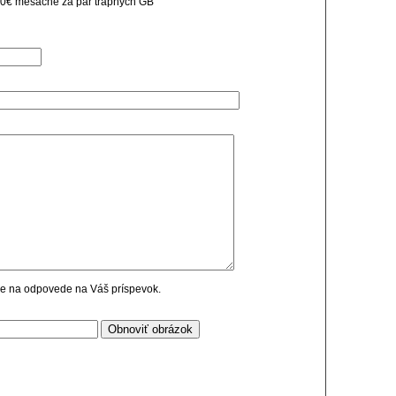
í 10€ mesačne za pár trápnych GB
cie na odpovede na Váš príspevok.