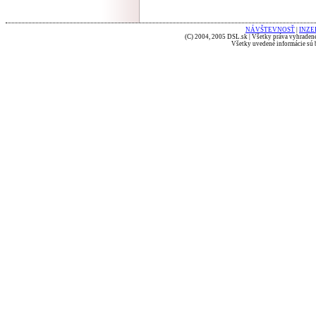
NÁVŠTEVNOSŤ
|
INZE
(C) 2004, 2005 DSL.sk | Všetky práva vyhradené
Všetky uvedené informácie sú b