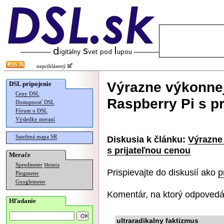
neprihlásený
Výrazne výkonnej
DSL pripojenie
Ceny DSL
Raspberry Pi s p
Dostupnosť DSL
Fórum o DSL
Výsledky meraní
Satelitná mapa SR
Diskusia k článku:
Výrazne
s prijateľnou cenou
Merače
Speedmeter
Merania
Prispievajte do diskusií ako
p
Pingmeter
Googlemeter
Komentár, na ktorý odpovedá
Hľadanie
ultraradikalny faktizmus