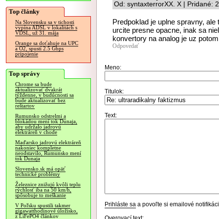
Od: syntaxterrorXX. X | Pridané:
Top články
Predpoklad je uplne spravny, ale
Na Slovensku sa v tichosti
vypína ADSL v lokalitách s
urcite presne opacne, inak sa niel
VDSL, už 31. mája
konvertory na analog je uz potom
Orange sa doťahuje na UPC
Odpovedať
a O2, spustí 2.5 Gbps
pripojenie
Meno:
Top správy
Chrome sa bude
aktualizovať dvakrát
Titulok:
týždenne, v budúcnosti sa
bude aktualizovať bez
reštartov
Text:
Rumunsko odstrelmi a
blokádou mení tok Dunaja,
aby udržalo jadrovú
elektráreň v chode
Maďarsko jadrovú elektráreň
nakoniec kompletne
neodstavilo, Rumunsko mení
tok Dunaja
Slovensko.sk má opäť
technické problémy
Železnice znižujú kvôli teplu
rýchlosť iba na 50 km/h,
spôsobuje to meškanie
Prihláste sa
a povoľte si emailové notifiká
V Poľsku spustili takmer
gigawatthodinové úložisko,
z LiFePO4 článkov
Overovací text: