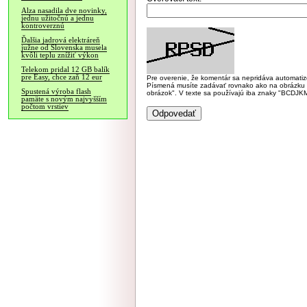
Alza nasadila dve novinky,
jednu užitočnú a jednu
kontroverznú
Ďalšia jadrová elektráreň
južne od Slovenska musela
kvôli teplu znížiť výkon
Telekom pridal 12 GB balík
pre Easy, chce zaň 12 eur
Pre overenie, že komentár sa nepridáva automatizov
Písmená musíte zadávať rovnako ako na obrázku veľk
Spustená výroba flash
obrázok". V texte sa používajú iba znaky "BC
pamäte s novým najvyšším
počtom vrstiev