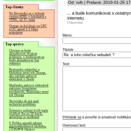
Od: rolh | Pridané: 2019-01-25 17
Top články
... a bude komunikovat s ostatnym
Na Slovensku sa v tichosti
vypína ADSL v lokalitách s
internetu
VDSL, už 31. mája
Odpovedať
Orange sa doťahuje na UPC
a O2, spustí 2.5 Gbps
pripojenie
Meno:
Top správy
Titulok:
Chrome sa bude
aktualizovať dvakrát
týždenne, v budúcnosti sa
bude aktualizovať bez
reštartov
Text:
Rumunsko odstrelmi a
blokádou mení tok Dunaja,
aby udržalo jadrovú
elektráreň v chode
Maďarsko jadrovú elektráreň
nakoniec kompletne
neodstavilo, Rumunsko mení
tok Dunaja
Slovensko.sk má opäť
technické problémy
Železnice znižujú kvôli teplu
rýchlosť iba na 50 km/h,
spôsobuje to meškanie
Prihláste sa
a povoľte si emailové notifiká
V Poľsku spustili takmer
Overovací text:
gigawatthodinové úložisko,
z LiFePO4 článkov