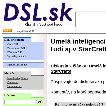
neprihlásený
Umelá inteligenci
DSL pripojenie
Ceny DSL
ľudí aj v StarCraf
Dostupnosť DSL
Fórum o DSL
Výsledky meraní
Satelitná mapa SR
Diskusia k článku:
Umelá in
StarCrafte
Merače
Speedmeter
Merania
Prispievajte do diskusií ako
p
Pingmeter
Googlemeter
Komentár, na ktorý odpovedá
Hľadanie
Re: a toho mliečka nebudeš ?