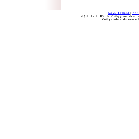
NÁVŠTEVNOSŤ
|
INZE
(C) 2004, 2005 DSL.sk | Všetky práva vyhradené
Všetky uvedené informácie sú b