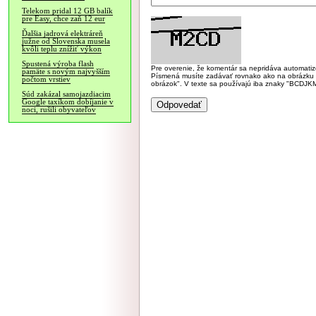
Telekom pridal 12 GB balík
pre Easy, chce zaň 12 eur
Ďalšia jadrová elektráreň
južne od Slovenska musela
kvôli teplu znížiť výkon
Spustená výroba flash
Pre overenie, že komentár sa nepridáva automatizov
pamäte s novým najvyšším
Písmená musíte zadávať rovnako ako na obrázku veľk
počtom vrstiev
obrázok". V texte sa používajú iba znaky "BC
Súd zakázal samojazdiacim
Google taxíkom dobíjanie v
noci, rušili obyvateľov