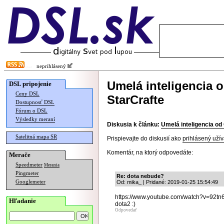
neprihlásený
Umelá inteligencia o
DSL pripojenie
Ceny DSL
StarCrafte
Dostupnosť DSL
Fórum o DSL
Výsledky meraní
Diskusia k článku:
Umelá inteligencia od 
Satelitná mapa SR
Prispievajte do diskusií ako
prihlásený užív
Komentár, na ktorý odpovedáte:
Merače
Speedmeter
Merania
Pingmeter
Re: dota nebude?
Googlemeter
Od: mika_ | Pridané: 2019-01-25 15:54:49
https://www.youtube.com/watch?v=92tn6
Hľadanie
dota2 :)
Odpovedať