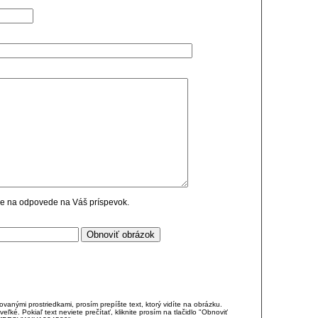
cie na odpovede na Váš príspevok.
anými prostriedkami, prosím prepíšte text, ktorý vidíte na obrázku.
é. Pokiaľ text neviete prečítať, kliknite prosím na tlačidlo "Obnoviť