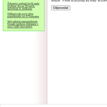
obrázok". V texte sa používajú iba znaky "BC
Železnice znižujú kvôli teplu
rýchlosť iba na 50 km/h,
spôsobuje to meškanie
Odštartovala nová séria
populárneho sci-fi Futurama
Súd zakázal samojazdiacim
Google taxíkom dobíjanie v
noci, rušili obyvateľov
NÁVŠTEVNOSŤ
|
INZE