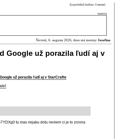
Za poslednú hodinu: 6 meraní
inzercia
Štvrtok, 6. augusta 2026, dnes má meniny
Jozefína
d Google už porazila ľudí aj v
Google už porazila ľudí aj v StarCrafte
ateľ
.
7YDXg0 tu mas nejaku dotu neviem ci je to zrovna