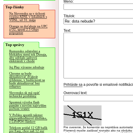
Meno:
Top články
Na Slovensku sa v tichosti
Titulok:
vypína ADSL v lokalitách s
VDSL, už 31. mája
Orange sa doťahuje na UPC
a O2, spustí 2.5 Gbps
Text:
pripojenie
Top správy
Rumunsko odstrelmi a
blokádou mení tok Dunaja,
aby udržalo jadrovú
elektráreň v chode
Joj Play výrazne zdražuje
Chrome sa bude
aktualizovať dvakrát
týždenne, v budúcnosti sa
bude aktualizovať bez
Prihláste sa
a povoľte si emailové notifiká
reštartov
Overovací text:
Slovensko.sk má opäť
technické problémy
Spustená výroba flash
pamäte s novým najvyšším
počtom vrstiev
V Poľsku spustili takmer
gigawatthodinové úložisko,
z LiFePO4 článkov
Pre overenie, že komentár sa nepridáva automatizov
Telekom pridal 12 GB balík
Písmená musíte zadávať rovnako ako na obrázku veľk
pre Easy, chce zaň 12 eur