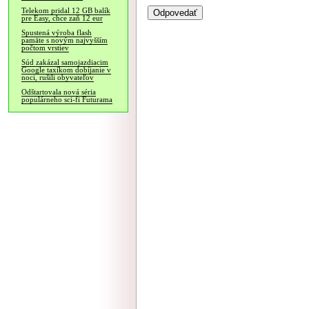
Telekom pridal 12 GB balík
pre Easy, chce zaň 12 eur
Spustená výroba flash
pamäte s novým najvyšším
počtom vrstiev
Súd zakázal samojazdiacim
Google taxíkom dobíjanie v
noci, rušili obyvateľov
Odštartovala nová séria
populárneho sci-fi Futurama