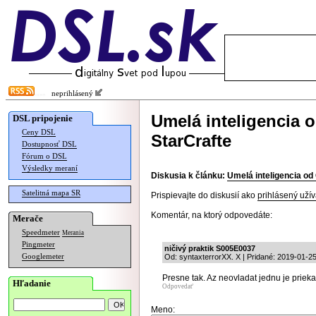
neprihlásený
Umelá inteligencia o
DSL pripojenie
Ceny DSL
StarCrafte
Dostupnosť DSL
Fórum o DSL
Výsledky meraní
Diskusia k článku:
Umelá inteligencia od 
Satelitná mapa SR
Prispievajte do diskusií ako
prihlásený užív
Komentár, na ktorý odpovedáte:
Merače
Speedmeter
Merania
Pingmeter
ničivý praktik S005E0037
Googlemeter
Od: syntaxterrorXX. X | Pridané: 2019-01-2
Presne tak. Az neovladat jednu je prie
Hľadanie
Odpovedať
Meno: