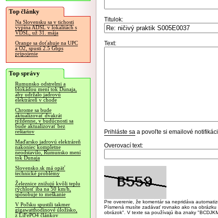
Top články
Titulok:
Na Slovensku sa v tichosti
vypína ADSL v lokalitách s
VDSL, už 31. mája
Text:
Orange sa doťahuje na UPC
a O2, spustí 2.5 Gbps
pripojenie
Top správy
Rumunsko odstrelmi a
blokádou mení tok Dunaja,
aby udržalo jadrovú
elektráreň v chode
Chrome sa bude
aktualizovať dvakrát
týždenne, v budúcnosti sa
bude aktualizovať bez
Prihláste sa
a povoľte si emailové notifiká
reštartov
Maďarsko jadrovú elektráreň
Overovací text:
nakoniec kompletne
neodstavilo, Rumunsko mení
tok Dunaja
Slovensko.sk má opäť
technické problémy
Železnice znižujú kvôli teplu
rýchlosť iba na 50 km/h,
spôsobuje to meškanie
Pre overenie, že komentár sa nepridáva automatizov
V Poľsku spustili takmer
Písmená musíte zadávať rovnako ako na obrázku veľk
gigawatthodinové úložisko,
obrázok". V texte sa používajú iba znaky "BC
z LiFePO4 článkov