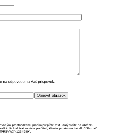
cie na odpovede na Váš príspevok.
anými prostriedkami, prosím prepíšte text, ktorý vidíte na obrázku.
é. Pokiaľ text neviete prečítať, kliknite prosím na tlačidlo "Obnoviť
DJKMPRSVWXY1234589".