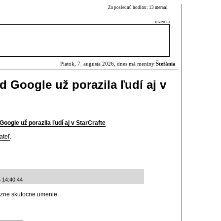
Za poslednú hodinu: 13 meraní
inzercia
Piatok, 7. augusta 2026, dnes má meniny
Štefánia
d Google už porazila ľudí aj v
Google už porazila ľudí aj v StarCrafte
ateľ
.
5 14:40:44
kazne skutocne umenie.