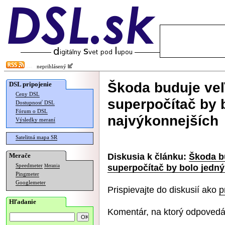
neprihlásený
Škoda buduje veľ
DSL pripojenie
Ceny DSL
superpočítač by 
Dostupnosť DSL
Fórum o DSL
najvýkonnejších
Výsledky meraní
Satelitná mapa SR
Diskusia k článku:
Škoda b
Merače
superpočítač by bolo jedn
Speedmeter
Merania
Pingmeter
Googlemeter
Prispievajte do diskusií ako
p
Hľadanie
Komentár, na ktorý odpovedá