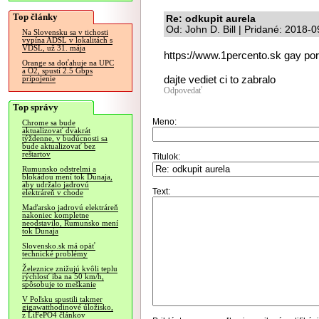
Top články
Re: odkupit aurela
Od: John D. Bill | Pridané: 2018-
Na Slovensku sa v tichosti
vypína ADSL v lokalitách s
VDSL, už 31. mája
https://www.1percento.sk gay po
Orange sa doťahuje na UPC
a O2, spustí 2.5 Gbps
dajte vediet ci to zabralo
pripojenie
Odpovedať
Top správy
Meno:
Chrome sa bude
aktualizovať dvakrát
týždenne, v budúcnosti sa
bude aktualizovať bez
reštartov
Titulok:
Rumunsko odstrelmi a
blokádou mení tok Dunaja,
aby udržalo jadrovú
Text:
elektráreň v chode
Maďarsko jadrovú elektráreň
nakoniec kompletne
neodstavilo, Rumunsko mení
tok Dunaja
Slovensko.sk má opäť
technické problémy
Železnice znižujú kvôli teplu
rýchlosť iba na 50 km/h,
spôsobuje to meškanie
V Poľsku spustili takmer
gigawatthodinové úložisko,
z LiFePO4 článkov