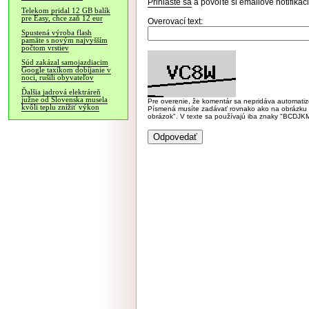
Prihláste sa
a povoľte si emailové notifiká
Telekom pridal 12 GB balík
pre Easy, chce zaň 12 eur
Overovací text:
Spustená výroba flash
pamäte s novým najvyšším
počtom vrstiev
Súd zakázal samojazdiacim
Google taxíkom dobíjanie v
noci, rušili obyvateľov
Ďalšia jadrová elektráreň
južne od Slovenska musela
Pre overenie, že komentár sa nepridáva automatizov
kvôli teplu znížiť výkon
Písmená musíte zadávať rovnako ako na obrázku veľk
obrázok". V texte sa používajú iba znaky "BC