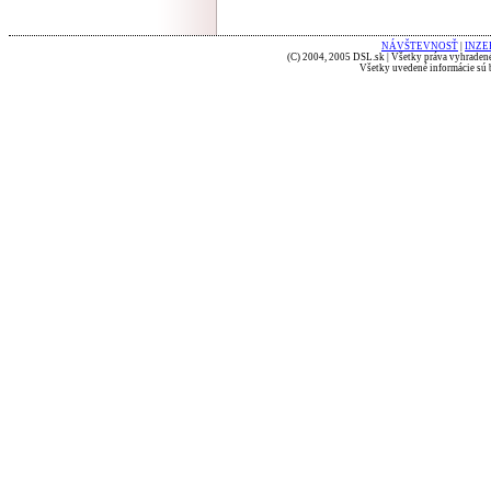
NÁVŠTEVNOSŤ
|
INZE
(C) 2004, 2005 DSL.sk | Všetky práva vyhradené
Všetky uvedené informácie sú b