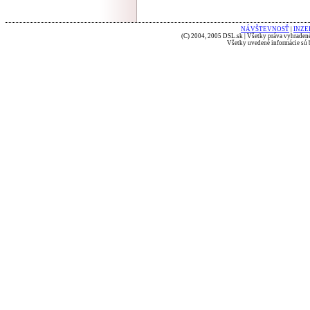
NÁVŠTEVNOSŤ
|
INZE
(C) 2004, 2005 DSL.sk | Všetky práva vyhradené
Všetky uvedené informácie sú b