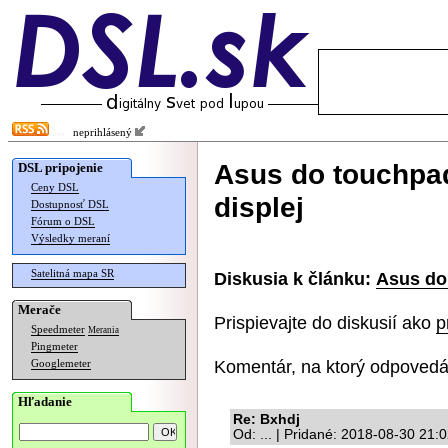
neprihlásený
Asus do touchpad
DSL pripojenie
Ceny DSL
displej
Dostupnosť DSL
Fórum o DSL
Výsledky meraní
Satelitná mapa SR
Diskusia k článku:
Asus do 
Merače
Prispievajte do diskusií ako
p
Speedmeter
Merania
Pingmeter
Komentár, na ktorý odpovedá
Googlemeter
Hľadanie
Re: Bxhdj
Od: ... | Pridané: 2018-08-30 21: