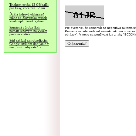
Telekom pridal 12 GB balík
pre Easy, chce zaň 12 eur
Ďalšia jadrová elektráreň
južne od Slovenska musela
kvôli teplu znížiť výkon
Spustená výroba flash
Pre overenie, že komentár sa nepridáva automatizov
pamäte s novým najvyšším
Písmená musíte zadávať rovnako ako na obrázku veľk
počtom vrstiev
obrázok". V texte sa používajú iba znaky "BC
Súd zakázal samojazdiacim
Google taxíkom dobíjanie v
noci, rušili obyvateľov