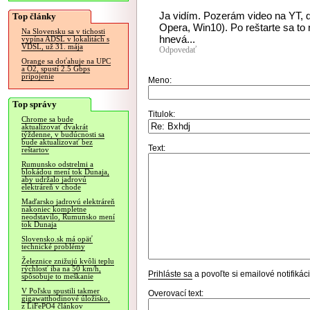
Ja vidím. Pozerám video na YT, d
Top články
Opera, Win10). Po reštarte sa to 
Na Slovensku sa v tichosti
hnevá...
vypína ADSL v lokalitách s
VDSL, už 31. mája
Odpovedať
Orange sa doťahuje na UPC
a O2, spustí 2.5 Gbps
pripojenie
Meno:
Top správy
Titulok:
Chrome sa bude
aktualizovať dvakrát
týždenne, v budúcnosti sa
bude aktualizovať bez
Text:
reštartov
Rumunsko odstrelmi a
blokádou mení tok Dunaja,
aby udržalo jadrovú
elektráreň v chode
Maďarsko jadrovú elektráreň
nakoniec kompletne
neodstavilo, Rumunsko mení
tok Dunaja
Slovensko.sk má opäť
technické problémy
Železnice znižujú kvôli teplu
rýchlosť iba na 50 km/h,
Prihláste sa
a povoľte si emailové notifiká
spôsobuje to meškanie
V Poľsku spustili takmer
Overovací text:
gigawatthodinové úložisko,
z LiFePO4 článkov