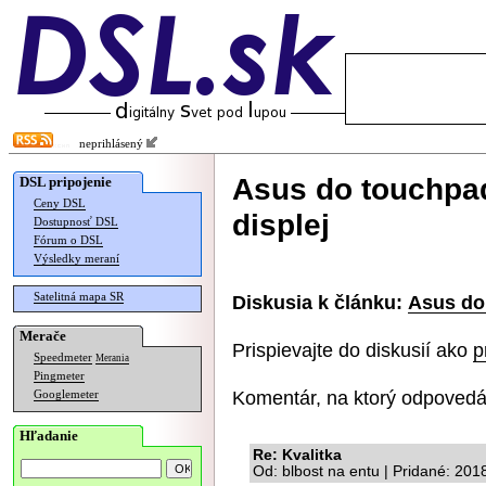
neprihlásený
Asus do touchpad
DSL pripojenie
Ceny DSL
displej
Dostupnosť DSL
Fórum o DSL
Výsledky meraní
Satelitná mapa SR
Diskusia k článku:
Asus do 
Merače
Prispievajte do diskusií ako
p
Speedmeter
Merania
Pingmeter
Komentár, na ktorý odpovedá
Googlemeter
Hľadanie
Re: Kvalitka
Od: blbost na entu | Pridané: 201