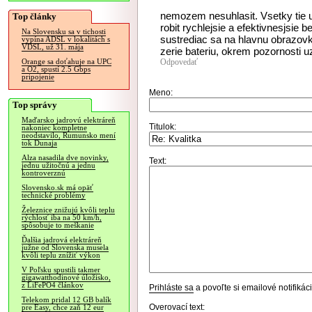
nemozem nesuhlasit. Vsetky tie u
Top články
robit rychlejsie a efektivnesjsie 
Na Slovensku sa v tichosti
sustrediac sa na hlavnu obrazov
vypína ADSL v lokalitách s
VDSL, už 31. mája
zerie bateriu, okrem pozornosti uz
Odpovedať
Orange sa doťahuje na UPC
a O2, spustí 2.5 Gbps
pripojenie
Meno:
Top správy
Maďarsko jadrovú elektráreň
Titulok:
nakoniec kompletne
neodstavilo, Rumunsko mení
tok Dunaja
Alza nasadila dve novinky,
Text:
jednu užitočnú a jednu
kontroverznú
Slovensko.sk má opäť
technické problémy
Železnice znižujú kvôli teplu
rýchlosť iba na 50 km/h,
spôsobuje to meškanie
Ďalšia jadrová elektráreň
južne od Slovenska musela
kvôli teplu znížiť výkon
V Poľsku spustili takmer
gigawatthodinové úložisko,
z LiFePO4 článkov
Prihláste sa
a povoľte si emailové notifiká
Telekom pridal 12 GB balík
Overovací text:
pre Easy, chce zaň 12 eur