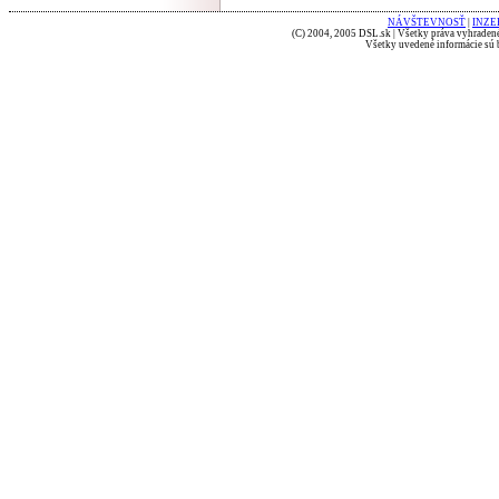
NÁVŠTEVNOSŤ
|
INZE
(C) 2004, 2005 DSL.sk | Všetky práva vyhradené
Všetky uvedené informácie sú b