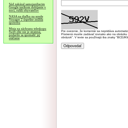
Súd zakázal samojazdiacim
Google taxíkom dobíjanie v
noci, rušili obyvateľov
NASA na diaľku na sonde
Voyager 2 úspešne znížila
spotrebu
Misia na záchranu teleskopu
Pre overenie, že komentár sa nepridáva automatizov
Swift ešte nie je stratená,
Písmená musíte zadávať rovnako ako na obrázku veľk
podarilo sa spomaliť jej
obrázok". V texte sa používajú iba znaky "BC
otáčanie