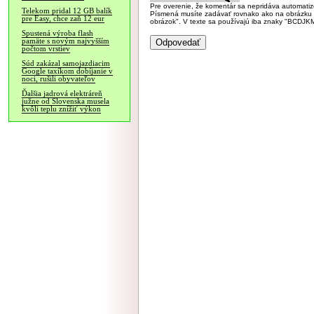
Pre overenie, že komentár sa nepridáva automatizov
Telekom pridal 12 GB balík
Písmená musíte zadávať rovnako ako na obrázku veľk
pre Easy, chce zaň 12 eur
obrázok". V texte sa používajú iba znaky "BC
Spustená výroba flash
pamäte s novým najvyšším
počtom vrstiev
Súd zakázal samojazdiacim
Google taxíkom dobíjanie v
noci, rušili obyvateľov
Ďalšia jadrová elektráreň
južne od Slovenska musela
kvôli teplu znížiť výkon