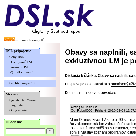
neprihlásený
Obavy sa naplnili, s
DSL pripojenie
Ceny DSL
exkluzívnou LM je 
Dostupnosť DSL
Fórum o DSL
Výsledky meraní
Diskusia k článku:
Obavy sa naplnili, sa
Satelitná mapa SR
Prispievajte do diskusií ako
prihlásený užív
Komentár, na ktorý odpovedáte:
Merače
Speedmeter
Merania
Pingmeter
Orange Fiber TV
Googlemeter
Od: Robo0000 | Pridané: 2018-09-03 12:57:
Mám Orange Fiver TV k netu, 90 staníc 
Hľadanie
ňu zakopnem tak len zahraničné stanice
tolko staníc keď väčšina sú francúzi, ne
som si vlastný zoznam programov, ostalo