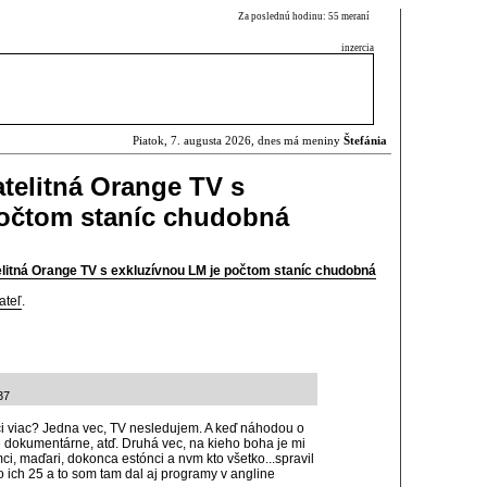
Za poslednú hodinu: 55 meraní
inzercia
Piatok, 7. augusta 2026, dnes má meniny
Štefánia
atelitná Orange TV s
počtom staníc chudobná
telitná Orange TV s exkluzívnou LM je počtom staníc chudobná
ateľ
.
37
či viac? Jedna vec, TV nesledujem. A keď náhodou o
 dokumentárne, atď. Druhá vec, na kieho boha je mi
mci, maďari, dokonca estónci a nvm kto všetko...spravil
 ich 25 a to som tam dal aj programy v angline