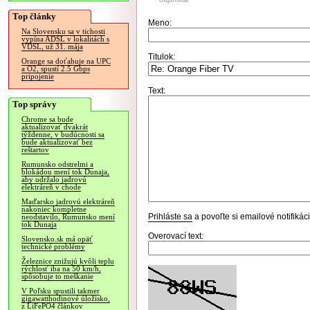
Odpovedať
Top články
Meno:
Na Slovensku sa v tichosti
vypína ADSL v lokalitách s
VDSL, už 31. mája
Titulok:
Orange sa doťahuje na UPC
a O2, spustí 2.5 Gbps
pripojenie
Text:
Top správy
Chrome sa bude
aktualizovať dvakrát
týždenne, v budúcnosti sa
bude aktualizovať bez
reštartov
Rumunsko odstrelmi a
blokádou mení tok Dunaja,
aby udržalo jadrovú
elektráreň v chode
Maďarsko jadrovú elektráreň
nakoniec kompletne
Prihláste sa
a povoľte si emailové notifiká
neodstavilo, Rumunsko mení
tok Dunaja
Overovací text:
Slovensko.sk má opäť
technické problémy
Železnice znižujú kvôli teplu
rýchlosť iba na 50 km/h,
spôsobuje to meškanie
V Poľsku spustili takmer
gigawatthodinové úložisko,
z LiFePO4 článkov