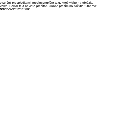
anými prostriedkami, prosím prepíšte text, ktorý vidíte na obrázku.
é. Pokiaľ text neviete prečítať, kliknite prosím na tlačidlo "Obnoviť
DJKMPRSVWXY1234589".