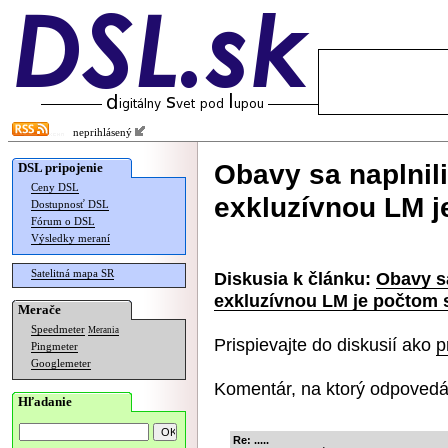
neprihlásený
Obavy sa naplnili
DSL pripojenie
Ceny DSL
exkluzívnou LM j
Dostupnosť DSL
Fórum o DSL
Výsledky meraní
Satelitná mapa SR
Diskusia k článku:
Obavy sa
exkluzívnou LM je počtom 
Merače
Speedmeter
Merania
Prispievajte do diskusií ako
p
Pingmeter
Googlemeter
Komentár, na ktorý odpovedá
Hľadanie
Re: .....