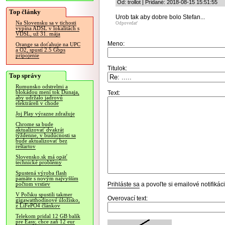
Od: trollot | Pridané: 2018-08-15 15:51:55
Top články
Urob tak aby dobre bolo Stefan...
Na Slovensku sa v tichosti
Odpovedať
vypína ADSL v lokalitách s
VDSL, už 31. mája
Meno:
Orange sa doťahuje na UPC
a O2, spustí 2.5 Gbps
pripojenie
Titulok:
Top správy
Rumunsko odstrelmi a
blokádou mení tok Dunaja,
Text:
aby udržalo jadrovú
elektráreň v chode
Joj Play výrazne zdražuje
Chrome sa bude
aktualizovať dvakrát
týždenne, v budúcnosti sa
bude aktualizovať bez
reštartov
Slovensko.sk má opäť
technické problémy
Spustená výroba flash
pamäte s novým najvyšším
Prihláste sa
a povoľte si emailové notifiká
počtom vrstiev
V Poľsku spustili takmer
Overovací text:
gigawatthodinové úložisko,
z LiFePO4 článkov
Telekom pridal 12 GB balík
pre Easy, chce zaň 12 eur