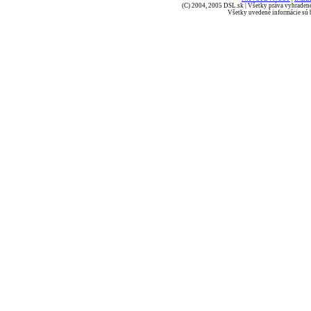
(C) 2004, 2005 DSL.sk | Všetky práva vyhradené
Všetky uvedené informácie sú b