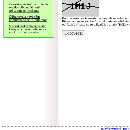
Železnice znižujú kvôli teplu
rýchlosť iba na 50 km/h,
spôsobuje to meškanie
Odštartovala nová séria
Pre overenie, že komentár sa nepridáva automatizov
populárneho sci-fi Futurama
Písmená musíte zadávať rovnako ako na obrázku veľk
obrázok". V texte sa používajú iba znaky "BC
Súd zakázal samojazdiacim
Google taxíkom dobíjanie v
noci, rušili obyvateľov
NÁVŠTEVNOSŤ
|
INZE