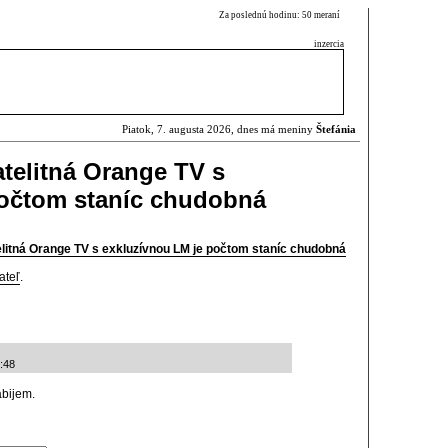
Za poslednú hodinu: 50 meraní
inzercia
Piatok, 7. augusta 2026, dnes má meniny
Štefánia
atelitná Orange TV s
počtom staníc chudobná
telitná Orange TV s exkluzívnou LM je počtom staníc chudobná
ateľ
.
:48
abijem.