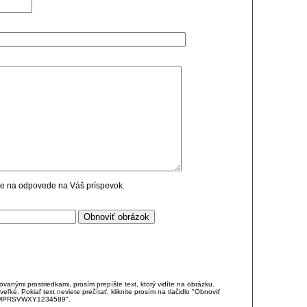
cie na odpovede na Váš príspevok.
anými prostriedkami, prosím prepíšte text, ktorý vidíte na obrázku.
é. Pokiaľ text neviete prečítať, kliknite prosím na tlačidlo "Obnoviť
DJKMPRSVWXY1234589".