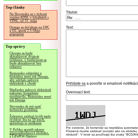
Top články
Titulok:
Na Slovensku sa v tichosti
vypína ADSL v lokalitách s
VDSL, už 31. mája
Text:
Orange sa doťahuje na UPC
a O2, spustí 2.5 Gbps
pripojenie
Top správy
Chrome sa bude
aktualizovať dvakrát
týždenne, v budúcnosti sa
bude aktualizovať bez
reštartov
Rumunsko odstrelmi a
blokádou mení tok Dunaja,
aby udržalo jadrovú
Prihláste sa
a povoľte si emailové notifiká
elektráreň v chode
Maďarsko jadrovú elektráreň
Overovací text:
nakoniec kompletne
neodstavilo, Rumunsko mení
tok Dunaja
Slovensko.sk má opäť
technické problémy
Železnice znižujú kvôli teplu
rýchlosť iba na 50 km/h,
spôsobuje to meškanie
Pre overenie, že komentár sa nepridáva automatizov
V Poľsku spustili takmer
Písmená musíte zadávať rovnako ako na obrázku veľk
gigawatthodinové úložisko,
obrázok". V texte sa používajú iba znaky "BC
z LiFePO4 článkov