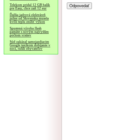
Telekom pridal 12 GB balík
pre Easy, chce zaň 12 eur
Ďalšia jadrová elektráreň
južne od Slovenska musela
kvôli teplu znížiť výkon
Spustená výroba flash
pamäte s novým najvyšším
počtom vrstiev
Súd zakázal samojazdiacim
Google taxíkom dobíjanie v
noci, rušili obyvateľov