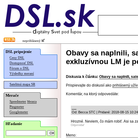
neprihlásený
Obavy sa naplnili, s
DSL pripojenie
Ceny DSL
exkluzívnou LM je 
Dostupnosť DSL
Fórum o DSL
Výsledky meraní
Diskusia k článku:
Obavy sa naplnili, sa
Satelitná mapa SR
Prispievajte do diskusií ako
prihlásený užív
Komentár, na ktorý odpovedáte:
Merače
Speedmeter
Merania
Pingmeter
.....
Googlemeter
Od: Becca STC | Pridané: 2018-08-15 10:24
Hrozné. Neviem, čo mám robiť. Asi sa z
Hľadanie
Odpovedať
Meno: