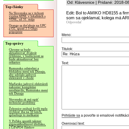
Od: Klávesnice | Pridané: 2018-0
Top články
Edit: Bol to AMIKO HD8155 a fir
Na Slovensku sa v tichosti
vypína ADSL v lokalitách s
som sa ojeklamal, kolega má AR
VDSL, už 31. mája
Odpovedať
Orange sa doťahuje na UPC
a O2, spustí 2.5 Gbps
pripojenie
Meno:
Top správy
Titulok:
Chrome sa bude
aktualizovať dvakrát
týždenne, v budúcnosti sa
bude aktualizovať bez
reštartov
Text:
Rumunsko odstrelmi a
blokádou mení tok Dunaja,
aby udržalo jadrovú
elektráreň v chode
Maďarsko jadrovú elektráreň
nakoniec kompletne
neodstavilo, Rumunsko mení
tok Dunaja
Slovensko.sk má opäť
technické problémy
Železnice znižujú kvôli teplu
rýchlosť iba na 50 km/h,
spôsobuje to meškanie
Prihláste sa
a povoľte si emailové notifiká
V Poľsku spustili takmer
Overovací text:
gigawatthodinové úložisko,
z LiFePO4 článkov