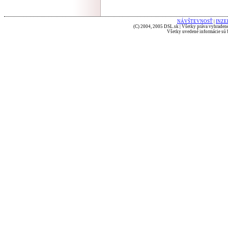
NÁVŠTEVNOSŤ
|
INZE
(C) 2004, 2005 DSL.sk | Všetky práva vyhradené
Všetky uvedené informácie sú b