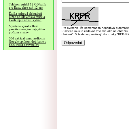
Telekom pridal 12 GB balík
pre Easy, chce zaň 12 eur
Ďalšia jadrová elektráreň
južne od Slovenska musela
kvôli teplu znížiť výkon
Spustená výroba flash
Pre overenie, že komentár sa nepridáva automatizov
pamäte s novým najvyšším
Písmená musíte zadávať rovnako ako na obrázku veľk
počtom vrstiev
obrázok". V texte sa používajú iba znaky "BC
Súd zakázal samojazdiacim
Google taxíkom dobíjanie v
noci, rušili obyvateľov