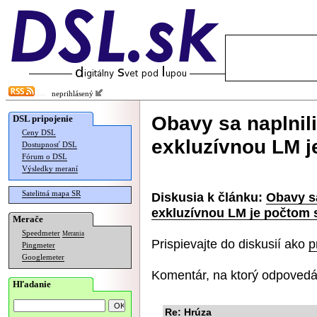
neprihlásený
Obavy sa naplnili
DSL pripojenie
Ceny DSL
exkluzívnou LM j
Dostupnosť DSL
Fórum o DSL
Výsledky meraní
Satelitná mapa SR
Diskusia k článku:
Obavy sa
exkluzívnou LM je počtom 
Merače
Speedmeter
Merania
Prispievajte do diskusií ako
p
Pingmeter
Googlemeter
Komentár, na ktorý odpovedá
Hľadanie
Re: Hrúza