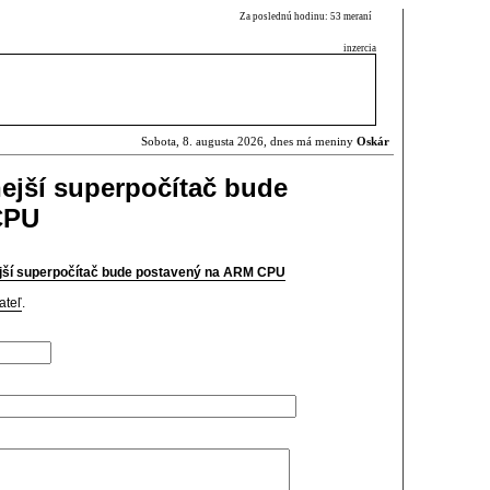
Za poslednú hodinu: 53 meraní
inzercia
Sobota, 8. augusta 2026, dnes má meniny
Oskár
ejší superpočítač bude
CPU
jší superpočítač bude postavený na ARM CPU
ateľ
.