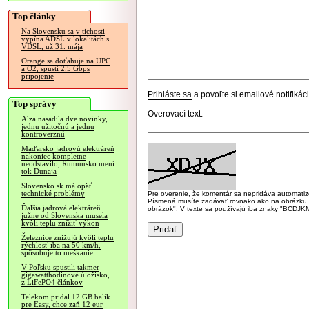
Top články
Na Slovensku sa v tichosti
vypína ADSL v lokalitách s
VDSL, už 31. mája
Orange sa doťahuje na UPC
a O2, spustí 2.5 Gbps
pripojenie
Prihláste sa
a povoľte si emailové notifiká
Top správy
Overovací text:
Alza nasadila dve novinky,
jednu užitočnú a jednu
kontroverznú
Maďarsko jadrovú elektráreň
nakoniec kompletne
neodstavilo, Rumunsko mení
tok Dunaja
Slovensko.sk má opäť
technické problémy
Pre overenie, že komentár sa nepridáva automatizov
Písmená musíte zadávať rovnako ako na obrázku veľk
Ďalšia jadrová elektráreň
obrázok". V texte sa používajú iba znaky "BC
južne od Slovenska musela
kvôli teplu znížiť výkon
Železnice znižujú kvôli teplu
rýchlosť iba na 50 km/h,
spôsobuje to meškanie
V Poľsku spustili takmer
gigawatthodinové úložisko,
z LiFePO4 článkov
Telekom pridal 12 GB balík
pre Easy, chce zaň 12 eur