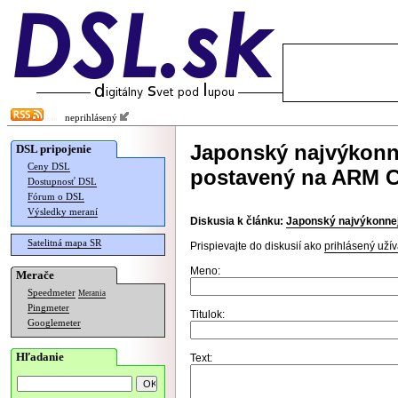
neprihlásený
Japonský najvýkonn
DSL pripojenie
Ceny DSL
postavený na ARM 
Dostupnosť DSL
Fórum o DSL
Výsledky meraní
Diskusia k článku:
Japonský najvýkonne
Satelitná mapa SR
Prispievajte do diskusií ako
prihlásený užív
Meno:
Merače
Speedmeter
Merania
Pingmeter
Titulok:
Googlemeter
Hľadanie
Text: