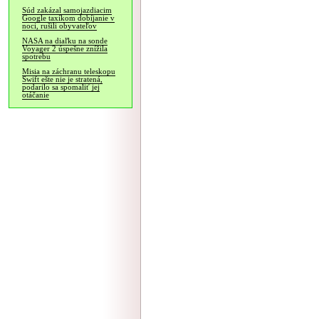
Súd zakázal samojazdiacim
Google taxíkom dobíjanie v
noci, rušili obyvateľov
NASA na diaľku na sonde
Voyager 2 úspešne znížila
spotrebu
Misia na záchranu teleskopu
Swift ešte nie je stratená,
podarilo sa spomaliť jej
otáčanie