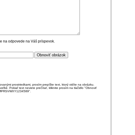
cie na odpovede na Váš príspevok.
anými prostriedkami, prosím prepíšte text, ktorý vidíte na obrázku.
é. Pokiaľ text neviete prečítať, kliknite prosím na tlačidlo "Obnoviť
DJKMPRSVWXY1234589".