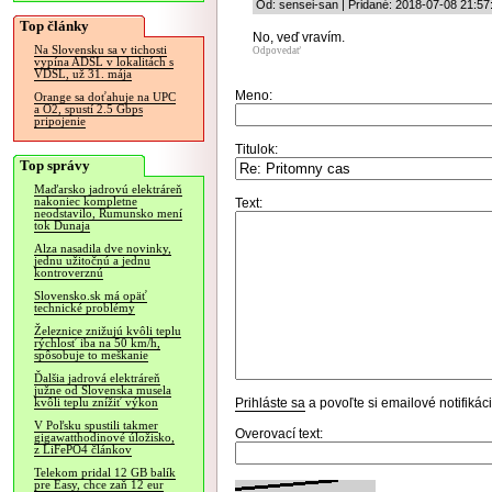
Od: sensei-san | Pridané: 2018-07-08 21:57
Top články
No, veď vravím.
Na Slovensku sa v tichosti
Odpovedať
vypína ADSL v lokalitách s
VDSL, už 31. mája
Meno:
Orange sa doťahuje na UPC
a O2, spustí 2.5 Gbps
pripojenie
Titulok:
Top správy
Maďarsko jadrovú elektráreň
nakoniec kompletne
Text:
neodstavilo, Rumunsko mení
tok Dunaja
Alza nasadila dve novinky,
jednu užitočnú a jednu
kontroverznú
Slovensko.sk má opäť
technické problémy
Železnice znižujú kvôli teplu
rýchlosť iba na 50 km/h,
spôsobuje to meškanie
Ďalšia jadrová elektráreň
južne od Slovenska musela
Prihláste sa
a povoľte si emailové notifiká
kvôli teplu znížiť výkon
V Poľsku spustili takmer
Overovací text:
gigawatthodinové úložisko,
z LiFePO4 článkov
Telekom pridal 12 GB balík
pre Easy, chce zaň 12 eur