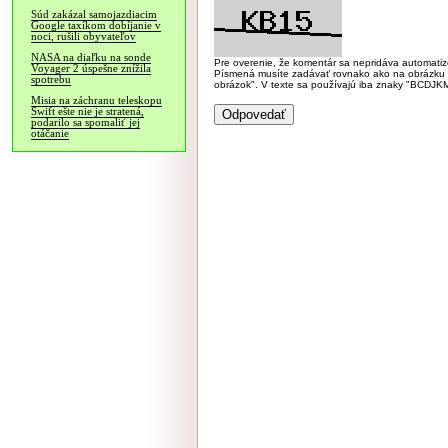
Súd zakázal samojazdiacim
Google taxíkom dobíjanie v
noci, rušili obyvateľov
NASA na diaľku na sonde
Pre overenie, že komentár sa nepridáva automatizov
Voyager 2 úspešne znížila
Písmená musíte zadávať rovnako ako na obrázku veľk
spotrebu
obrázok". V texte sa používajú iba znaky "BC
Misia na záchranu teleskopu
Swift ešte nie je stratená,
podarilo sa spomaliť jej
otáčanie