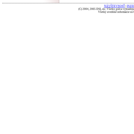
NÁVŠTEVNOSŤ
|
INZE
(C) 2004, 2005 DSL.sk | Všetky práva vyhradené
Všetky uvedené informácie sú b