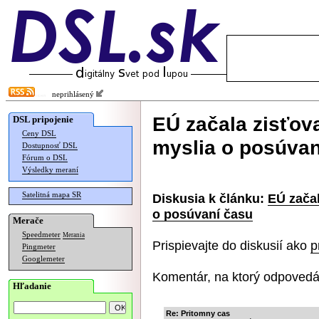
neprihlásený
EÚ začala zisťova
DSL pripojenie
Ceny DSL
myslia o posúvan
Dostupnosť DSL
Fórum o DSL
Výsledky meraní
Satelitná mapa SR
Diskusia k článku:
EÚ začal
o posúvaní času
Merače
Speedmeter
Merania
Prispievajte do diskusií ako
p
Pingmeter
Googlemeter
Komentár, na ktorý odpovedá
Hľadanie
Re: Pritomny cas