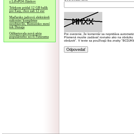
z LiFePO4 článkov
Telekom pridal 12 GB balík
pre Easy, chce zaň 12 eur
Maďarsko jadrovú elektráreň
nakoniec kompletne
neodstavilo, Rumunsko mení
tok Dunaja
Odštartovala nová séria
Pre overenie, že komentár sa nepridáva automatizov
populárneho sci-fi Futurama
Písmená musíte zadávať rovnako ako na obrázku veľk
obrázok". V texte sa používajú iba znaky "BC