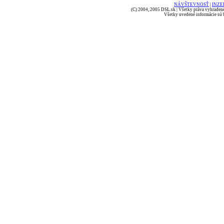
NÁVŠTEVNOSŤ
|
INZE
(C) 2004, 2005 DSL.sk | Všetky práva vyhradené
Všetky uvedené informácie sú b