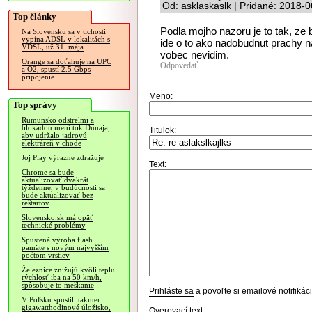
Od: asklaskaslk | Pridané: 2018-
Top články
Podla mojho nazoru je to tak, ze
Na Slovensku sa v tichosti
vypína ADSL v lokalitách s
ide o to ako nadobudnut prachy na
VDSL, už 31. mája
vobec nevidim.
Orange sa doťahuje na UPC
Odpovedať
a O2, spustí 2.5 Gbps
pripojenie
Meno:
Top správy
Rumunsko odstrelmi a
blokádou mení tok Dunaja,
Titulok:
aby udržalo jadrovú
elektráreň v chode
Joj Play výrazne zdražuje
Text:
Chrome sa bude
aktualizovať dvakrát
týždenne, v budúcnosti sa
bude aktualizovať bez
reštartov
Slovensko.sk má opäť
technické problémy
Spustená výroba flash
pamäte s novým najvyšším
počtom vrstiev
Železnice znižujú kvôli teplu
rýchlosť iba na 50 km/h,
spôsobuje to meškanie
Prihláste sa
a povoľte si emailové notifiká
V Poľsku spustili takmer
gigawatthodinové úložisko,
Overovací text: