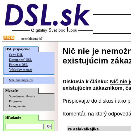
neprihlásený
Nič nie je nemož
DSL pripojenie
Ceny DSL
existujúcim záka
Dostupnosť DSL
Fórum o DSL
Výsledky meraní
Satelitná mapa SR
Diskusia k článku:
Nič nie 
existujúcim zákazníkom, ča
Merače
Speedmeter
Merania
Prispievajte do diskusií ako
p
Pingmeter
Googlemeter
Komentár, na ktorý odpovedá
Hľadanie
re aslakslkajlks